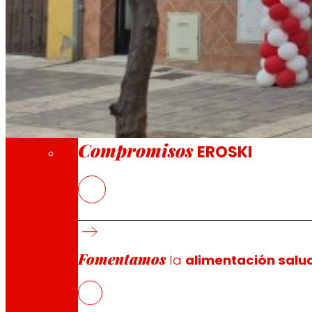
A través de nuestra Fundación impulsamos a
Compromisos
Compromisos
EROSKI
El nuevo EROSKI/City ofrece un servicio com
EROSKI mantiene el ritmo de aperturas de fr
Fomentamos
la
alimentación salu
EROSKI
ha inaugurado un nuevo supermercado en el número 
los productos locales y frescos de temporada con más d