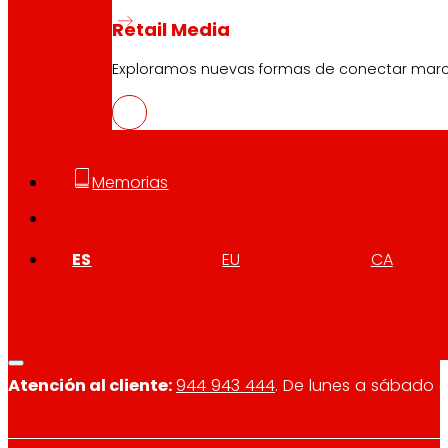
PDF
Retail Media
Exploramos nuevas formas de conectar marcas
Memorias
Síguenos
ES
EU
CA
Atención al cliente:
944 943 444
. De lunes a sábado d