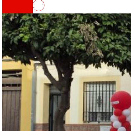
EROSKI inaugura un nuevo superm
Así somos
Todo nuestro ADN: un viaje por la misión, la vis
Cooperativa
Somos por y para las personas. Descubre nue
Fundación