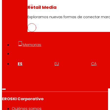
Retail Media
Exploramos nuevas formas de conectar marcas
Síguenos
Memorias
ES
EU
CA
Atención al cliente:
944 943 444
. De lunes a sábado d
EROSKI Corporativo
Quiénes somos