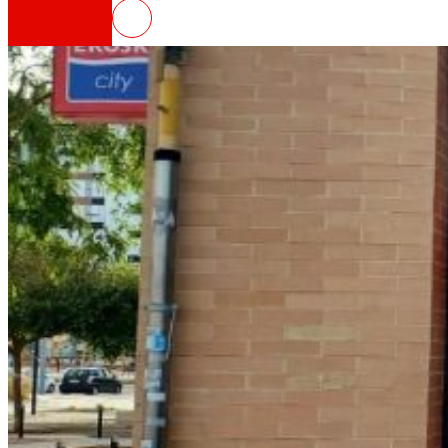
EROSKI inaugura un nuevo super
Así somos
Todo nuestro ADN: un viaje por la misión, la vis
Cooperativa
Somos por y para las personas. Descubre nue
Fundación