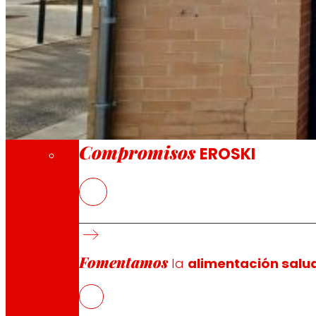
A través de nuestra Fundación impulsamos a
Compromisos
Compromisos
EROSKI
La nueva tienda franquiciada ofrece a los 
frescos
EROSKI mantiene el ritmo de aperturas de fra
supermercados franquiciados
Fomentamos
la
alimentación salu