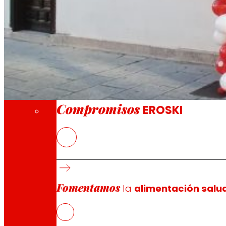
A través de nuestra Fundación impulsamos a
Compromisos
Compromisos
EROSKI
La nueva tienda franquiciada ofrece a los 
frescos
EROSKI mantiene el ritmo de aperturas de fra
supermercados franquiciados
Fomentamos
la
alimentación salu