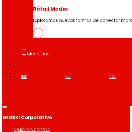
Retail Media
Exploramos nuevas formas de conectar marcas
Síguenos
Memorias
ES
EU
CA
Atención al cliente:
944 943 444
. De lunes a sábado d
EROSKI Corporativo
Quiénes somos