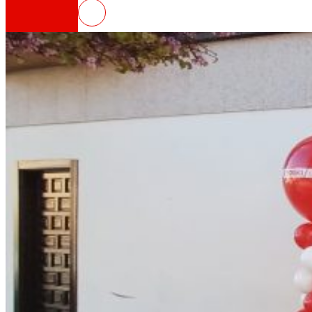
EROSKI inaugura un nuevo super
Así somos
Todo nuestro ADN: un viaje por la misión, la vis
Cooperativa
Somos por y para las personas. Descubre nue
Fundación