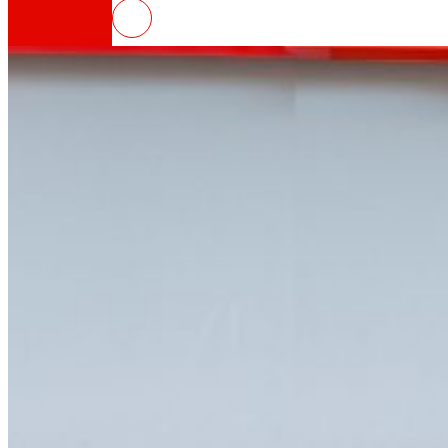
EROSKI inaugura un nuevo super
Así somos
Todo nuestro ADN: un viaje por la misión, la vis
Cooperativa
Somos por y para las personas. Descubre nue
Fundación