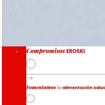
A través de nuestra Fundación impulsamos a
Compromisos
Compromisos
EROSKI
El nuevo EROSKI/City ofrece un servicio com
EROSKI mantiene el ritmo de aperturas de fr
Fomentamos
la
alimentación salu
EROSKI
ha inaugurado un nuevo supermercado franquiciado
una fuerte apuesta por los productos locales y frescos