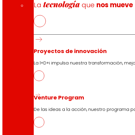
tecnología
La
que
nos mueve
Proyectos de innovación
CAS
La l+D+i impulsa nuestra transformación, mej
PDF
EUS
Venture Program
PDF
De las ideas a la acción, nuestro programa p