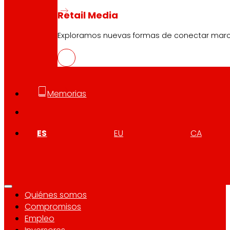
Retail Media
Exploramos nuevas formas de conectar marcas
Síguenos
Memorias
Atención al cliente:
944 943 444
. De lunes a sábado d
ES
EU
CA
EROSKI Corporativo
Quiénes somos
Compromisos
Empleo