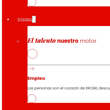
respaldados por un sólido plan de marketing para las fr
Convenios de colaboración
Empleo
La cooperativa mantiene su convenio de colaboración
empresarios y los autónomos. Además de reforzar su co
El talento
nuestro
motor
Compartir en:
Empleo
Las personas son el corazón de EROSKI, descu