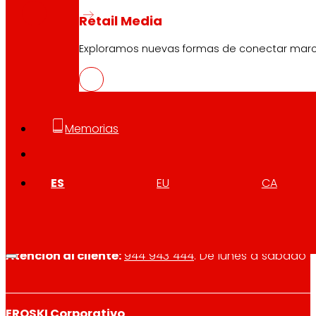
Retail Media
Exploramos nuevas formas de conectar marcas
Memorias
Síguenos
ES
EU
CA
Atención al cliente:
944 943 444
. De lunes a sábado d
EROSKI Corporativo