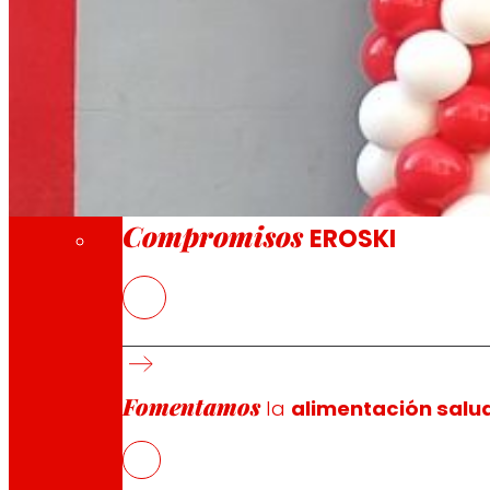
A través de nuestra Fundación impulsamos a
Compromisos
Compromisos
EROSKI
El nuevo EROSKI/City ofrece un servicio com
EROSKI mantiene el ritmo de aperturas de fra
Fomentamos
la
alimentación salu
EROSKI
ha inaugurado un nuevo supermercado en el número 
fuerte apuesta por los productos locales y frescos de 