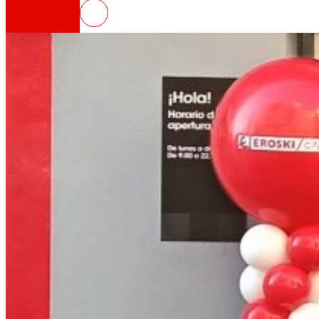
EROSKI inaugura un nuevo super
Así somos
Todo nuestro ADN: un viaje por la misión, la vis
Cooperativa
Somos por y para las personas. Descubre nue
Fundación