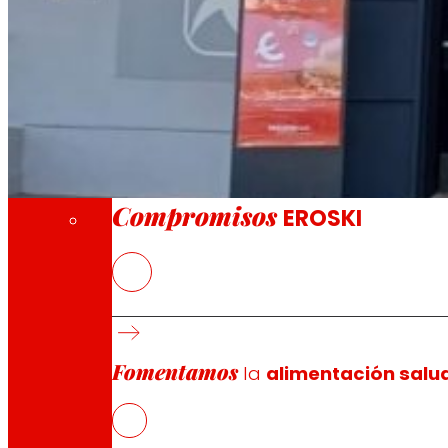
A través de nuestra Fundación impulsamos a
Compromisos
Compromisos
EROSKI
La nueva tienda franquiciada ofrece a los 
frescos
EROSKI mantiene el ritmo de aperturas de fra
supermercados franquiciados
Fomentamos
la
alimentación salu
La cooperativa mantiene su convenio de col
los autónomos