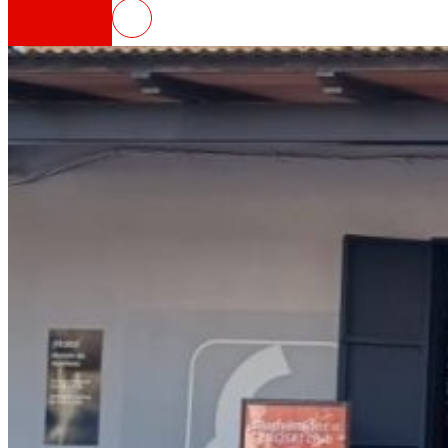
EROSKI inaugura un nuevo super
Así somos
Todo nuestro ADN: un viaje por la misión, la vis
Cooperativa
Somos por y para las personas. Descubre nue
Fundación