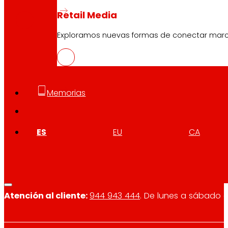
PDF
Retail Media
Exploramos nuevas formas de conectar marcas
Memorias
Síguenos
ES
EU
CA
Atención al cliente:
944 943 444
. De lunes a sábado d