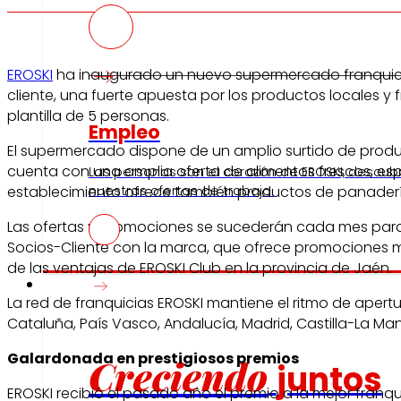
EROSKI
ha inaugurado un nuevo supermercado franquiciado 
cliente, una fuerte apuesta por los productos locales 
plantilla de 5 personas.
Empleo
El supermercado dispone de un amplio surtido de produ
cuenta con una amplia oferta de alimentos frescos, esp
Las personas son el corazón de EROSKI, descub
establecimiento ofrece también productos de panadería 
nuestras ofertas de trabajo.
Las ofertas y promociones se sucederán cada mes para f
Socios-Cliente con la marca, que ofrece promociones mu
de las ventajas de EROSKI Club en la provincia de Jaén.
Inversores
La red de franquicias EROSKI mantiene el ritmo de aper
Cataluña, País Vasco, Andalucía, Madrid, Castilla-La Ma
Galardonada en prestigiosos premios
Creciendo
juntos
EROSKI recibió el pasado año el premio a la mejor fran