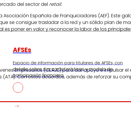
rcado del sector del
retail
.
la Asociación Española de Franquiciadores (AEF). Este ga
 se consigue trasladar a la red y un sólido plan de mark
nal es poner en valor y reconocer la labor de los principa
AFSEs
s
Espacio de información para titulares de AFSEs, con
detalle sobre sus características y modelo de
enes Empresarios (CEAJE) para dar apoyo e impulsar el 
participación financiera.
s (ATA). Con estos acuerdos, además de reforzar su com