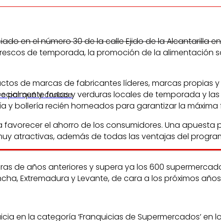
en el número 30 de la calle Ejido de la Alcantarilla en 
y frescos de temporada, la promoción de la alimentación 
ctos de marcas de fabricantes líderes, marcas propias 
ecialmente frutas y verduras locales de temporada y las
re por qué y conoce
y bollería recién horneados para garantizar la máxima fr
avorecer el ahorro de los consumidores. Una apuesta por
y atractivas, además de todas las ventajas del programa
turas de años anteriores y supera ya los 600 supermerca
ncha, Extremadura y Levante, de cara a los próximos años
quicia en la categoría ‘Franquicias de Supermercados’ en