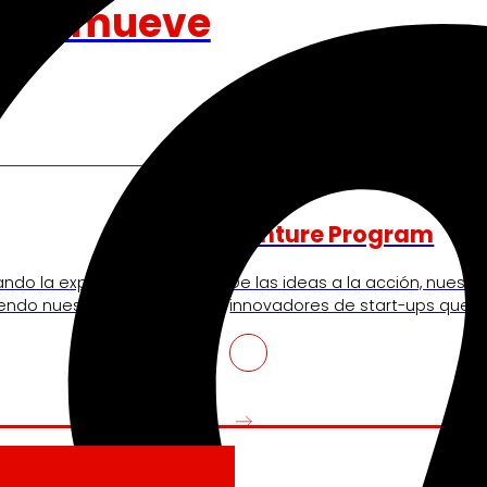
nos mueve
Venture Program
ando la experiencia de
De las ideas a la acción, nues
iendo nuestra
innovadores de start-ups que re