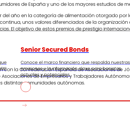
midores de España y uno de los mayores estudios de me
or del año en la categoría de alimentación otorgado por 
tinua, unos valores diferenciados de la organización que
cias. El objetivo de estos premios de prestigio internacio
Senior Secured Bonds
 que
Conoce el marco financiero que respalda nuestra
SKI
emisiones y la información clave para bonistas
n con la Confederación Española de Asociaciones de Jóv
actuales y potenciales.
de Asociaciones de Empresarios y Trabajadores Autónomo
 las distintas comunidades autónomas.