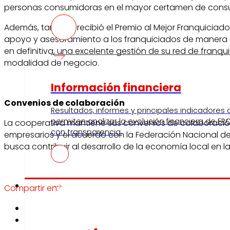
personas consumidoras en el mayor certamen de consu
Además, también recibió el Premio al Mejor Franquiciad
apoyo y asesoramiento a los franquiciados de manera con
en definitiva, una excelente gestión de su red de franqui
modalidad de negocio.
Información financiera
Convenios de colaboración
Resultados, informes y principales indicadores
permiten analizar la evolución financiera de ERO
La cooperativa mantiene sus convenios de colaboració
con transparencia.
empresarios y el acuerdo con la Federación Nacional 
busca contribuir al desarrollo de la economía local en
Prensa
Compartir en: