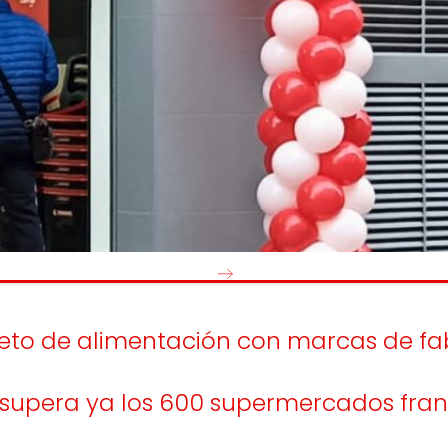
os
Escuchamos
la
e
informamos
 y el desarrollo
a las
onas
personas consumido
as.
leto de alimentación con marcas de f
y supera ya los 600 supermercados fra