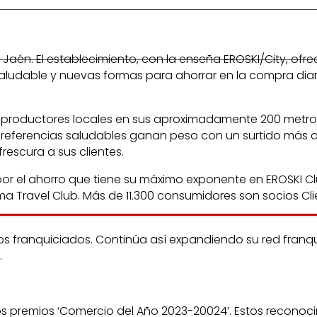
Jaén. El establecimiento, con la enseña EROSKI/City, ofr
saludable y nuevas formas para ahorrar en la compra diar
y productores locales en sus aproximadamente 200 metros
 referencias saludables ganan peso con un surtido más a
escura a sus clientes.
 el ahorro que tiene su máximo exponente en EROSKI Club
 Travel Club. Más de 11.300 consumidores son socios Clie
dos franquiciados. Continúa así expandiendo su red franq
.
 los premios ‘Comercio del Año 2023-20024’. Estos recono