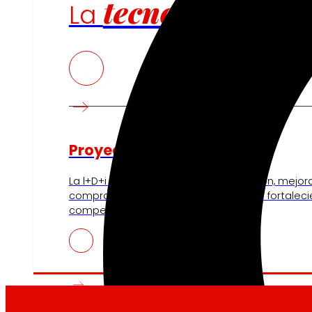
tecnología
La
que
Proyectos de innovación
La l+D+i impulsa nuestra transformación, mejor
compra, reforzando la sostenibilidad y fortalec
competitividad.