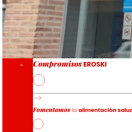
A través de nuestra Fundación impulsamos a
Compromisos
Compromisos
EROSKI
Los alimentos frescos, especialmente las fr
El establecimiento cuenta con una plantilla
EROSKI mantiene el ritmo de aperturas de fr
EROSKI ha recibido este año el Premio al Me
Fomentamos
la
alimentación salu