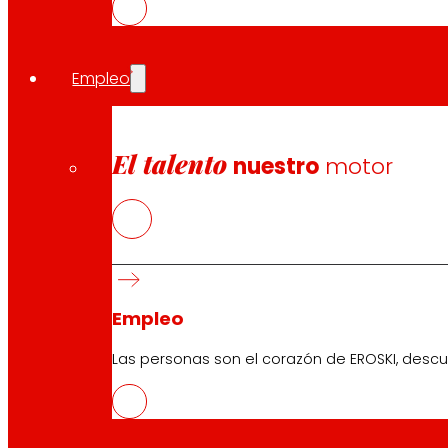
EROSKI ha recibido este año el Premio al Mejor Franquic
apoyo y asesoramiento a los franquiciados de manera con
en definitiva una excelente gestión de su red de franqui
Empleo
El objetivo de estos premios de prestigio internacional
Convenios de colaboración
El talento
nuestro
motor
La cooperativa mantiene sus convenios de colaboració
empresarios y el acuerdo con la Federación Nacional 
busca contribuir al desarrollo de la economía local en
Compartir en:
Empleo
Las personas son el corazón de EROSKI, descu