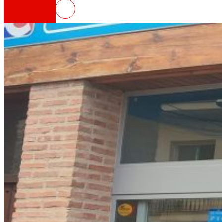
EROSKI inaugura un nuevo super
Así somos
Todo nuestro ADN: un viaje por la misión, la vis
Cooperativa
Somos por y para las personas. Descubre nue
Fundación