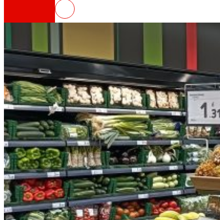
EROSKI inaugura un nuevo super
Así somos
Todo nuestro ADN: un viaje por la misión, la vis
Cooperativa
Somos por y para las personas. Descubre nue
Fundación