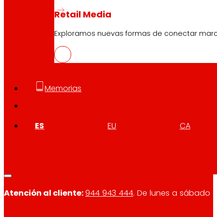
CAS
PDF
Retail Media
Exploramos nuevas formas de conectar marcas
Memorias
Síguenos
ES
EU
CA
Atención al cliente:
944 943 444
. De lunes a sábado d