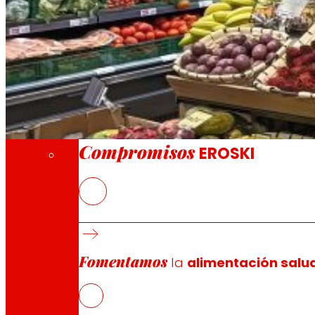
A través de nuestra Fundación impulsamos a
Compromisos
Compromisos
EROSKI
La nueva tienda franquiciada ofrece a los 
frescos
EROSKI mantiene el ritmo de aperturas de fra
supermercados franquiciados
Fomentamos
la
alimentación salu