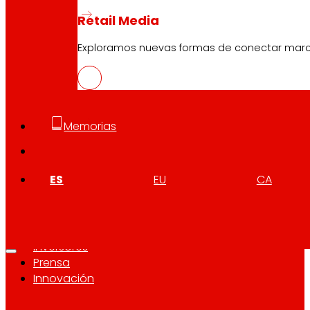
Retail Media
Exploramos nuevas formas de conectar marcas
Atención al cliente:
944 943 444
. De lunes a sábado d
Memorias
EROSKI Corporativo
ES
EU
CA
Quiénes somos
Compromisos
Empleo
Inversores
Prensa
Innovación