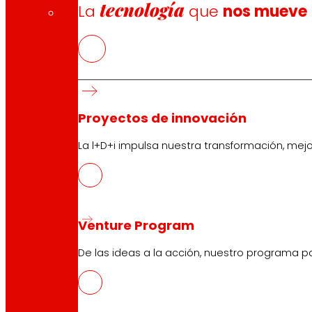
tecnología
La
que
nos mueve
Proyectos de innovación
La l+D+i impulsa nuestra transformación, mej
CAS
PDF
Venture Program
De las ideas a la acción, nuestro programa p
Síguenos