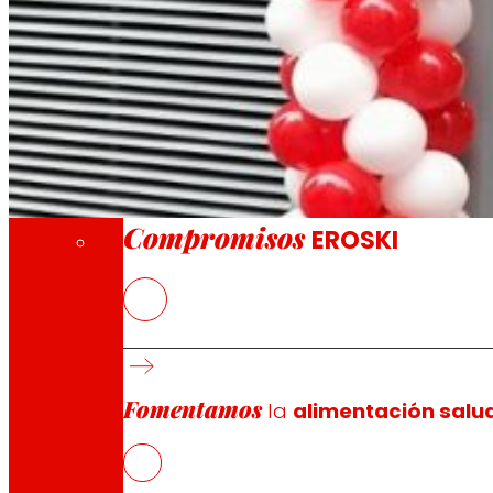
A través de nuestra Fundación impulsamos a
Compromisos
Compromisos
EROSKI
El nuevo EROSKI/City ofrece un servicio com
EROSKI mantiene el ritmo de aperturas de fr
Fomentamos
la
alimentación salu
EROSKI
ha inaugurado un nuevo supermercado franquiciado
apuesta por los productos locales y frescos de tempora