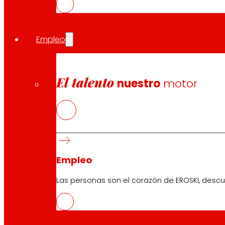
Igualmente, uno de los franquiciados de EROSKI fue reco
los valores con los que EROSKI entiende la franquicia, re
respaldados por un sólido plan de marketing para las fr
Empleo
Convenios de colaboración
La cooperativa mantiene su convenio de colaboración
empresarios y los autónomos. Además de reforzar su co
El talento
nuestro
motor
Compartir en:
Empleo
Las personas son el corazón de EROSKI, descu