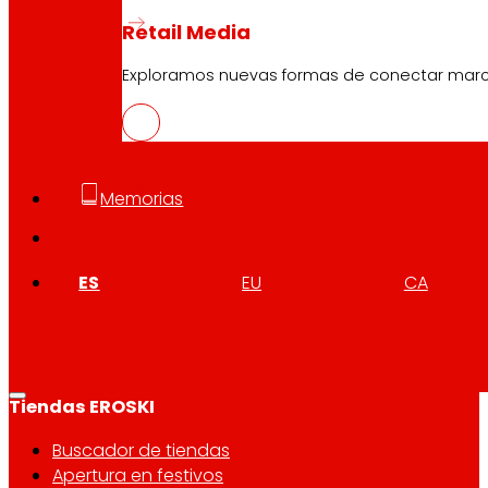
Retail Media
Atención al cliente:
944 943 444
. De lunes a sábado d
Exploramos nuevas formas de conectar marcas
EROSKI Corporativo
Quiénes somos
Memorias
Compromisos
Empleo
Inversores
ES
EU
CA
Prensa
Innovación
Tiendas EROSKI
Buscador de tiendas
Apertura en festivos