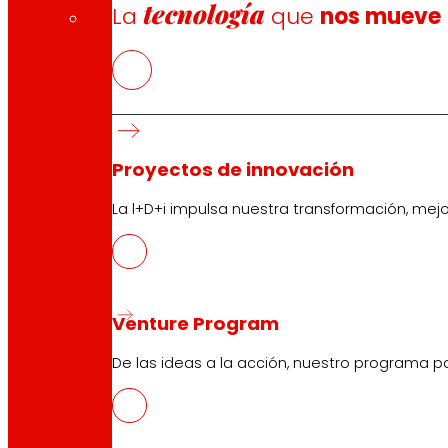
tecnología
La
que
nos mueve
CAS
PDF
Proyectos de innovación
La l+D+i impulsa nuestra transformación, mej
Venture Program
Síguenos
De las ideas a la acción, nuestro programa p