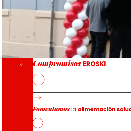
A través de nuestra Fundación impulsamos a
Compromisos
Compromisos
EROSKI
El nuevo EROSKI/City ofrece un servicio com
Fomentamos
la
alimentación salu
Valencia, 29 de enero de 2026
.-
EROSKI
ha inaugurado u
personalizado al cliente, una fuerte apuesta por los p
compra diaria. El establecimiento cuenta con una planti