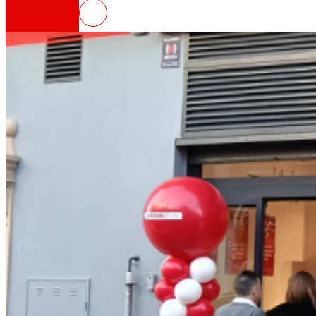
EROSKI inaugura un nuevo super
Así somos
Todo nuestro ADN: un viaje por la misión, la vis
Cooperativa
Somos por y para las personas. Descubre nue
Fundación