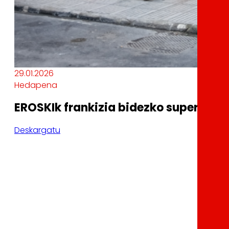
29.01.2026
Hedapena
EROSKIk frankizia bidezko supermerka
Deskargatu