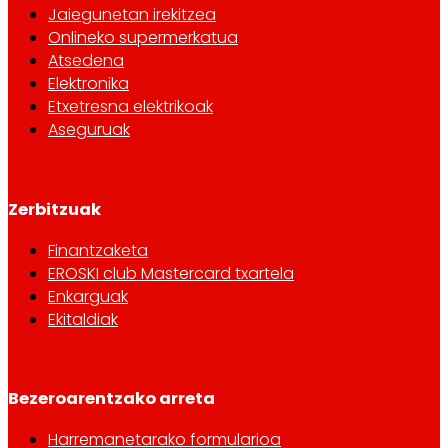
Jaiegunetan irekitzea
Onlineko supermerkatua
Atsedena
Elektronika
Etxetresna elektrikoak
Aseguruak
Zerbitzuak
Finantzaketa
EROSKI club Mastercard txartela
Enkarguak
Ekitaldiak
Bezeroarentzako arreta
Harremanetarako formularioa