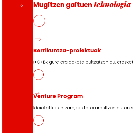
teknologia
Mugitzen gaituen
CAS
PDF
Berrikuntza-proiektuak
I+G+Bk gure eraldaketa bultzatzen du, erosket
Venture Program
Jarrai gaitzazu
Ideietatik ekintzara, sektorea iraultzen duten