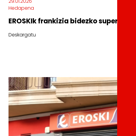
29.01.2026
Hedapena
EROSKIk frankizia bidezko supermerka
Deskargatu