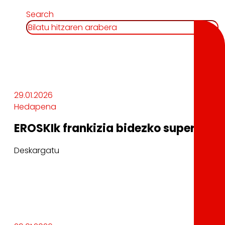
Search
29.01.2026
Hedapena
EROSKIk frankizia bidezko supermerka
Deskargatu