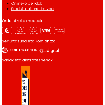
Onlineko dendak
Produktuak erretiratzea
Ordaintzeko moduak
Segurtasuna eta konfiantza
Sariak eta aintzatespenak