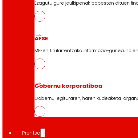
Ezagutu gure jaulkipenak babesten dituen fin
AFSE
MFEen titularrentzako informazio-gunea, haie
Gobernu korporatiboa
Gobernu-egituraren, haren kudeaketa-organ
Prentsa