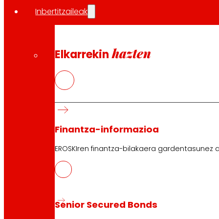
Inbertitzaileak
hazten
Elkarrekin
Finantza-informazioa
EROSKIren finantza-bilakaera gardentasunez a
Senior Secured Bonds