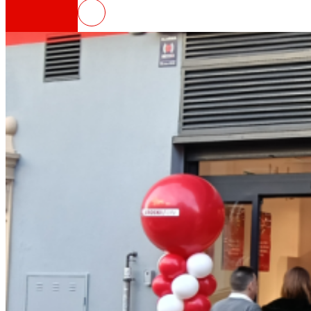
EROSKIk frankizia bidezko superm
Horrelakoak gara
Gure DNA guztia: bidaia bat EROSKIren misioan
Kooperatiba
Pertsonengatik eta pertsonentzat gara. Ezagu
Fundazioa