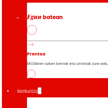
Egun
batean
Prentsa
EROSKIren azken berriak eta urratsak zure esku
Berrikuntza