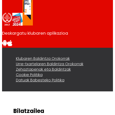
Deskargatu klubaren aplikazioa
Klubaren Baldintza Orokorrak
Urre-txartelaren Baldintza Orokorrak
Zehaztapenak eta Baldintzak
Cookie Politika
Datuak Babesteko Politika
Bilatzailea