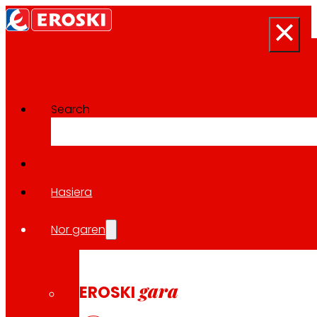
Search
Prentsa-aretoa
Berri guztietara itzuli
Hasiera
Nor garen
2026/01/29
HEDAPENA
gara
EROSKI