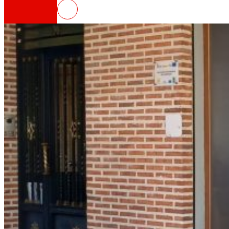
EROSKI inaugura un nuevo super
Así somos
Todo nuestro ADN: un viaje por la misión, la vis
Cooperativa
Somos por y para las personas. Descubre nue
Fundación