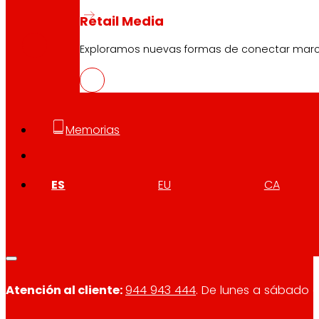
CAS
Retail Media
PDF
Exploramos nuevas formas de conectar marcas
Memorias
Síguenos
ES
EU
CA
Atención al cliente:
944 943 444
. De lunes a sábado d