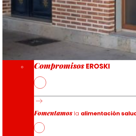
A través de nuestra Fundación impulsamos a
Compromisos
Compromisos
EROSKI
Los alimentos frescos, especialmente las fr
El establecimiento cuenta con una plantilla
EROSKI mantiene el ritmo de aperturas de fra
supermercados franquiciados
Fomentamos
la
alimentación salu