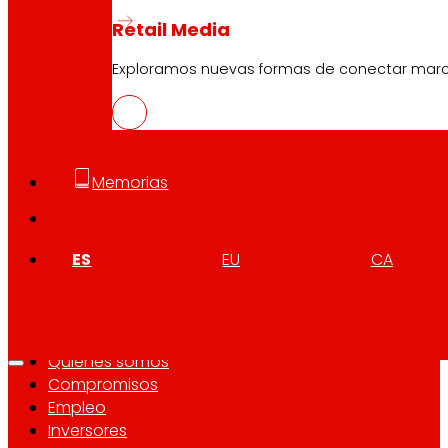
Retail Media
Síguenos
Exploramos nuevas formas de conectar marcas
Memorias
Atención al cliente:
944 943 444
. De lunes a sábado d
ES
EU
CA
EROSKI Corporativo
Quiénes somos
Compromisos
Empleo
Inversores