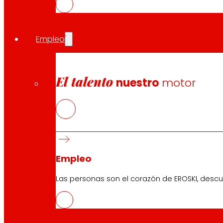
La red de franquicias EROSKI, que ha cumplido 45 años, 
supermercados franquiciados. Continúa así expandiendo 
años. Durante el ejercicio 2023 EROSKI tiene previsto ina
Empleo
Premio al Mejor Franquiciador de alimentación de
EROSKI ha recibido este año el Premio al Mejor Franquic
apoyo y asesoramiento a los franquiciados de manera con
El talento
nuestro
motor
en definitiva, una excelente gestión de su red de franqui
El objetivo de estos premios de prestigio internacional
Compartir en:
Empleo
Las personas son el corazón de EROSKI, descu