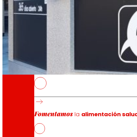
A través de nuestra Fundación impulsamos a
Compromisos
Compromisos
EROSKI
La nueva enseña, última propuesta en forma
destaca por la facilidad y rapidez de compr
Fomentamos
La red EROSKI RAPID cuenta ya con casi medi
la
alimentación salu