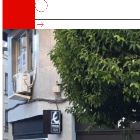
EROSKI inaugura un nuevo supe
Conveniencia y ultraproximidad
Así somos
Todo nuestro ADN: un viaje por la misión, la vis
Cooperativa
Somos por y para las personas. Descubre nue
Fundación