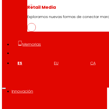
Retail Media
Exploramos nuevas formas de conectar marcas
Atención al cliente:
944 943 444
. De lunes a sábado d
Memorias
EROSKI Corporativo
ES
EU
CA
Quiénes somos
Compromisos
Empleo
Inversores
Prensa
Innovación