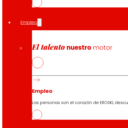
EROSKI ha inaugurado 67 franquicias en el 2022. La inve
red de tiendas propias, representa un fuerte impulso a 
EROSKI mantiene el ritmo de aperturas de franquicias de
Empleo
Continúa así expandiendo su red franquiciada con el foc
ejercicio 2023 EROSKI tiene previsto inaugurar 65 franquic
El talento
nuestro
motor
Compartir en:
Empleo
Las personas son el corazón de EROSKI, descu