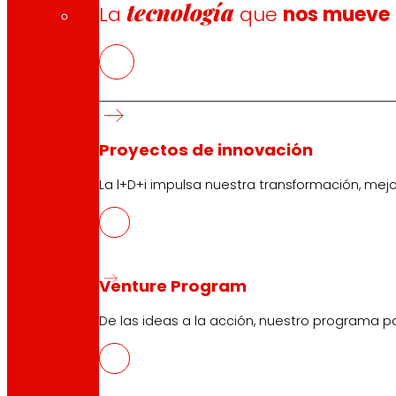
tecnología
La
que
nos mueve
Proyectos de innovación
CAS
La l+D+i impulsa nuestra transformación, mej
PDF
Venture Program
De las ideas a la acción, nuestro programa p
Síguenos