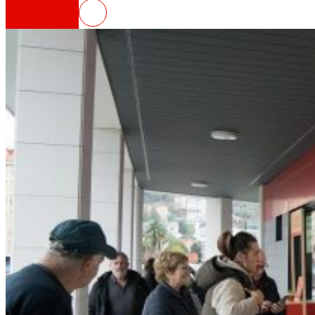
EROSKI inaugura un nuevo supermerca
Así somos
Todo nuestro ADN: un viaje por la misión, la vis
Cooperativa
Somos por y para las personas. Descubre nue
Fundación