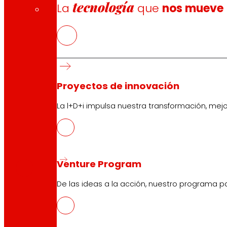
tecnología
La
que
nos mueve
Proyectos de innovación
La l+D+i impulsa nuestra transformación, mej
CAS
PDF
Venture Program
De las ideas a la acción, nuestro programa p
EUS
PDF