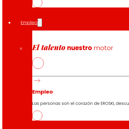
Asimismo, se trata de un establecimiento medioambientalm
refrigerantes más eficientes y menos contaminantes, el 
establecimiento, además de favorecer una luz y temper
Empleo
energética que permiten reducir su consumo energétic
EROSKI en Euskadi
El talento
nuestro
motor
EROSKI colabora con más de 1.600 proveedores de la reg
supermercados, hipermercados, cash & carry y super
Compartir en:
Empleo
Las personas son el corazón de EROSKI, descu