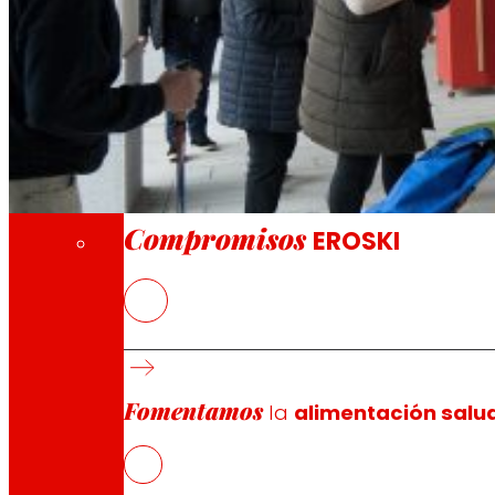
A través de nuestra Fundación impulsamos a
Compromisos
Compromisos
EROSKI
El nuevo establecimiento ofrece una gama es
Dispone de una sala de ventas de casi 370 
EROSKI colabora en el País Vasco con más de
Fomentamos
la
alimentación salu
EROSKI
ha abierto un supermercado en el número 31 de la