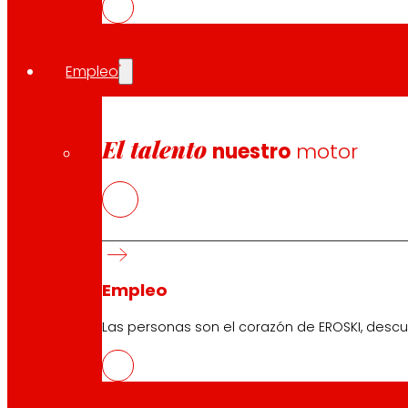
Más eficiente y sostenible
Asimismo, se trata de un establecimiento medioambientalm
refrigerantes más eficientes y menos contaminantes, el 
Empleo
establecimiento, además de favorecer una luz y temper
energética que permiten reducir su consumo energétic
El talento
Acto de inauguración
nuestro
motor
El supermercado, que abre hoy sus puertas al público e
Francisca Lascolas Rosselló, la regidora delegada de 
EROSKI en Baleares
En su conjunto, EROSKI colabora en Baleares con cerca 
Empleo
EROSKI en la Comunidad Foral alcanza los 183 establec
Las personas son el corazón de EROSKI, descu
Compartir en: