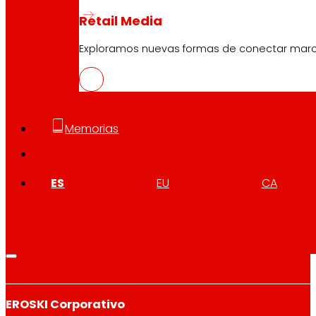
Retail Media
Exploramos nuevas formas de conectar marcas
Síguenos
Memorias
ES
EU
CA
Atención al cliente:
944 943 444
. De lunes a sábado d
EROSKI Corporativo