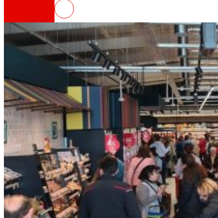
EROSKI inaugura un nuevo supe
Así somos
Todo nuestro ADN: un viaje por la misión, la vis
Cooperativa
Somos por y para las personas. Descubre nue
Fundación