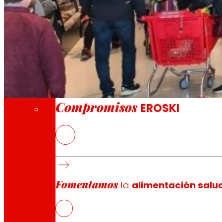
A través de nuestra Fundación impulsamos a
Compromisos
Compromisos
EROSKI
El nuevo establecimiento ofrece una gama es
Dispone de una sala de ventas de más de 1.
EROSKI colabora en Baleares con cerca de 53
Fomentamos
la
alimentación salu
EROSKI
ha abierto un supermercado en el número 46 la Av