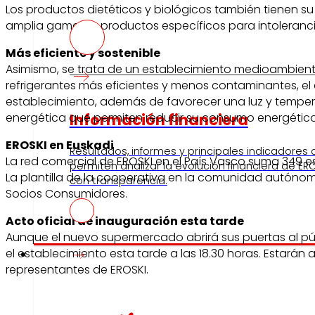
Los productos dietéticos y biológicos también tienen 
amplia gama de productos específicos para intoleranci
Más eficiente y sostenible
Asimismo, se trata de un establecimiento medioambientalm
refrigerantes más eficientes y menos contaminantes, el 
establecimiento, además de favorecer una luz y temper
energética que permiten reducir su consumo energétic
Información financiera
EROSKI en Euskadi
Resultados, informes y principales indicadores
La red comercial de EROSKI en el País Vasco suma 349 e
permiten analizar la evolución financiera de ERO
La plantilla de la cooperativa en la comunidad autóno
con transparencia.
Socios Consumidores.
Acto oficial de inauguración esta tarde
Aunque el nuevo supermercado abrirá sus puertas al públ
Prensa
el establecimiento esta tarde a las 18.30 horas. Estará
representantes de EROSKI.