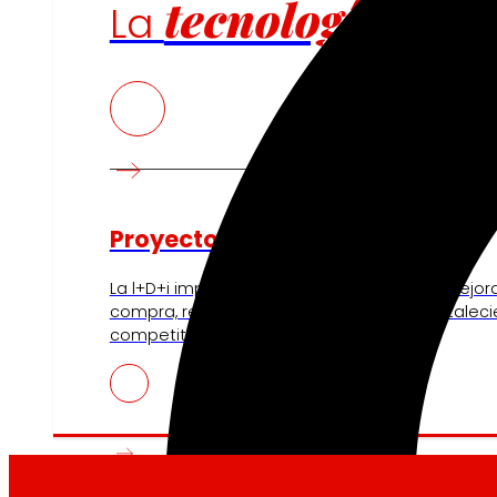
tecnología
La
que
Proyectos de innovación
La l+D+i impulsa nuestra transformación, mejor
compra, reforzando la sostenibilidad y fortalec
competitividad.