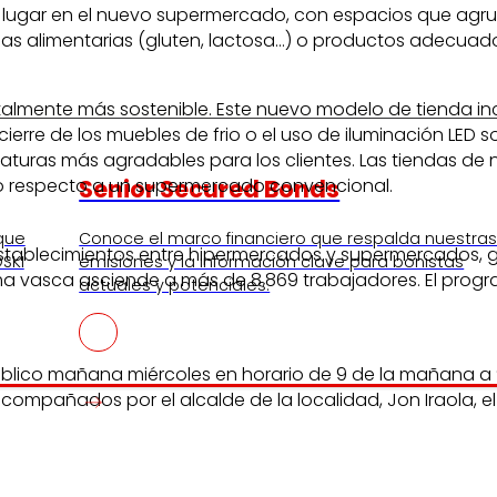
su lugar en el nuevo supermercado, con espacios que ag
as alimentarias (gluten, lactosa…) o productos adecuado
ente más sostenible. Este nuevo modelo de tienda incorpor
cierre de los muebles de frio o el uso de iluminación LED
aturas más agradables para los clientes. Las tiendas d
o respecto a un supermercado convencional.
Senior Secured Bonds
 que
Conoce el marco financiero que respalda nuestra
stablecimientos entre hipermercados y supermercados, ga
SKI
emisiones y la información clave para bonistas
ma vasca asciende a más de 8.869 trabajadores. El prog
actuales y potenciales.
ico mañana miércoles en horario de 9 de la mañana a 9 de
n acompañados por el alcalde de la localidad, Jon Iraola,