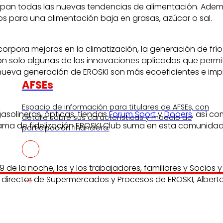
rupan todas las nuevas tendencias de alimentación. Ade
s para una alimentación baja en grasas, azúcar o sal.
a mejoras en la climatización, la generación de frío indu
 son solo algunas de las innovaciones aplicadas que perm
e nueva generación de EROSKI son más ecoeficientes e im
AFSEs
s
Espacio de información para titulares de AFSEs, con
solineras, ópticas, tiendas
Forum Sport
y
Dooers
, así c
detalle sobre sus características y modelo de
rama de fidelización EROSKI Club suma en esta comunida
participación financiera.
 la noche, las y los trabajadores, familiares y Socios y
 el director de Supermercados y Procesos de EROSKI, Albe