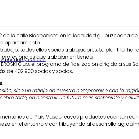
e la calle Bidebarrieta en la localidad guipuzcoana de E
de aparcamiento.
abajo, todos ellos socios trabajadores. La plantilla, ha r
 profesionales que trabajan en tienda.
re por qué y conoce
EROSKI Club, el programa de fidelización dirigido a sus 
s de 402.900 socias y socias.
s
sión, sino un reflejo de nuestro compromiso con la regió
sobre todo, en construir un futuro más sostenible y salu
entarios del País Vasco, cuyos productos cuentan con e
eza en el entorno y contribuyendo al desarrollo agroalim