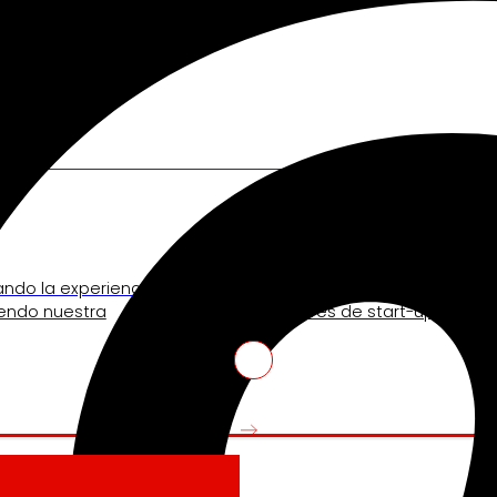
nos mueve
Venture Program
ando la experiencia de
De las ideas a la acción, nues
iendo nuestra
innovadores de start-ups que re