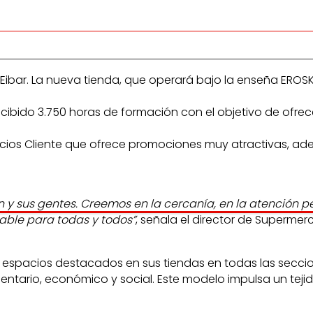
ibar. La nueva tienda, que operará bajo la enseña EROSK
ecibido 3.750 horas de formación con el objetivo de ofrece
Socios Cliente que ofrece promociones muy atractivas, ad
n y sus gentes. Creemos en la cercanía, en la atención p
dable para todas y todos”
, señala el director de Supermer
spacios destacados en sus tiendas en todas las seccione
entario, económico y social. Este modelo impulsa un teji