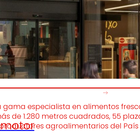
Generamos
Promovem
riqueza local
y
olidaridad
en el entorno.
satisfacción
de las
pers
trabajador
 gama especialista en alimentos fresc
ás de 1.280 metros cuadrados, 55 plaz
motor
productores agroalimentarios del Paí