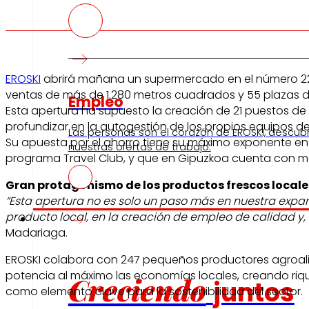
EROSKI
abrirá mañana un supermercado en el número 22 d
ventas de más de 1.280 metros cuadrados y 55 plazas 
Empleo
Esta apertura ha supuesto la creación de 21 puestos de tr
profundizar en la autogestión de los propios equipos de
Las personas son el corazón de EROSKI, descub
Su apuesta por el ahorro tiene su máximo exponente en 
nuestras ofertas de trabajo.
programa Travel Club, y que en Gipuzkoa cuenta con má
Gran protagonismo de los productos frescos locale
“Esta apertura no es solo un paso más en nuestra expan
producto local, en la creación de empleo de calidad y, 
Inversores
Madariaga.
EROSKI colabora con 247 pequeños productores agroalim
potencia al máximo las economías locales, creando riqu
Creciendo
juntos
como elemento clave para la sostenibilidad del sector.