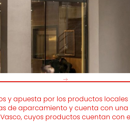
os
Escuchamos
la
e
informamos
 y el desarrollo
a las
onas
personas consumido
as.
os y apuesta por los productos locales
as de aparcamiento y cuenta con una p
s Vasco, cuyos productos cuentan con 