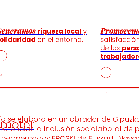
Generamos
Promovem
riqueza local
y
olidaridad
en el entorno.
satisfacción
de las
pers
trabajador
ría se elabora en un obrador de Gipuzk
motor
otenciar la inclusión sociolaboral de
upermercados EROSKI de Euskadi, Navar