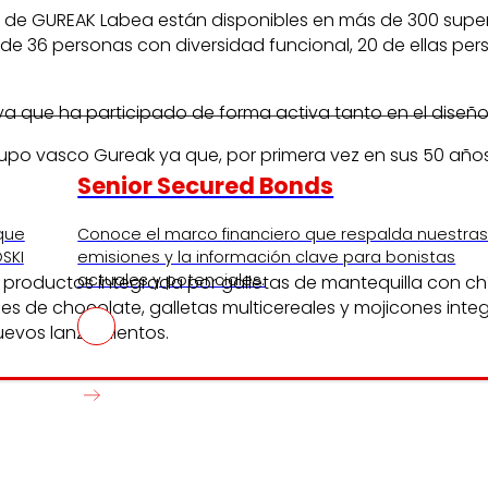
 de GUREAK Labea están disponibles en más de 300 super
o de 36 personas con diversidad funcional, 20 de ellas
 ya que ha participado de forma activa tanto en el diseñ
rupo vasco Gureak ya que, por primera vez en sus 50 años
Senior Secured Bonds
 que
Conoce el marco financiero que respalda nuestra
SKI
emisiones y la información clave para bonistas
actuales y potenciales.
productos integrada por galletas de mantequilla con chí
es de chocolate, galletas multicereales y mojicones integ
nuevos lanzamientos.