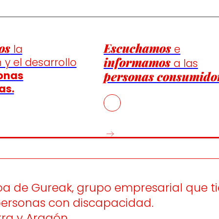
os
Escuchamos
la
e
informamos
 y el desarrollo
a las
onas
personas consumido
as.
oa de Gureak, grupo empresarial que t
 personas con discapacidad.
ra y Aragón.