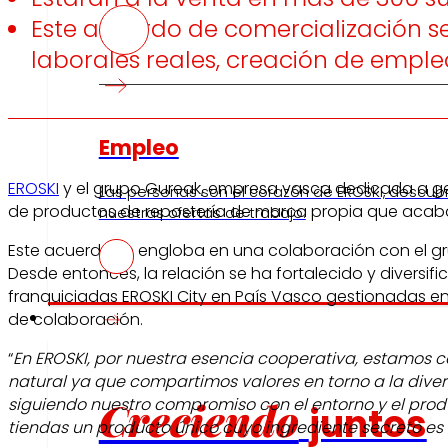
Este acuerdo de comercialización s
laborales reales, creación de empl
Empleo
EROSKI
y el grupo Gureak, empresa vasca dedicada a gen
Las personas son el corazón de EROSKI, descub
de productos de repostería de marca propia que acaba
nuestras ofertas de trabajo.
Este acuerdo se engloba en una colaboración con el g
Desde entonces, la relación se ha fortalecido y diversi
franquiciadas EROSKI City en País Vasco gestionadas e
Inversores
de colaboración.
“
En EROSKI, por nuestra esencia cooperativa, estamos 
natural ya que compartimos valores en torno a la divers
Creciendo
siguiendo nuestro compromiso con el entorno y el prod
juntos
tiendas un producto único cuyo ingrediente secreto es 