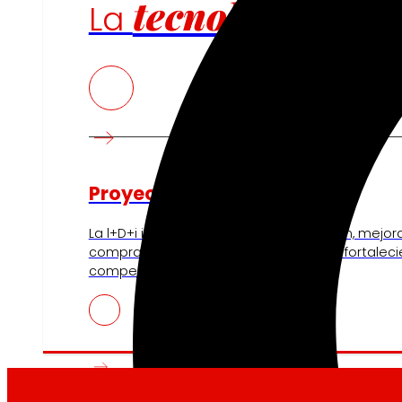
tecnología
La
que
Proyectos de innovación
La l+D+i impulsa nuestra transformación, mejor
compra, reforzando la sostenibilidad y fortalec
competitividad.