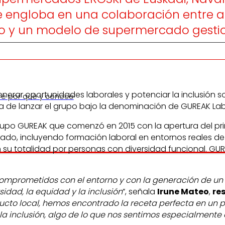
e engloba en una colaboración entre a
eo y un modelo de supermercado gesti
erar oportunidades laborales y potenciar la inclusión s
re por qué y conoce
 de lanzar el grupo bajo la denominación de GUREAK La
rupo GUREAK que comenzó en 2015 con la apertura del p
ficado, incluyendo formación laboral en entornos reales d
n su totalidad por personas con diversidad funcional. G
comprometidos con el entorno y con la generación de un 
idad, la equidad y la inclusión
”, señala
Irune Mateo
,
re
ucto local, hemos encontrado la receta perfecta en un p
la inclusión, algo de lo que nos sentimos especialmente 