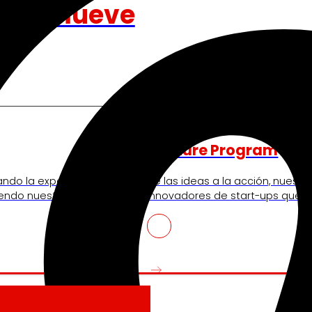
nos mueve
Venture Program
ando la experiencia de
De las ideas a la acción, nues
iendo nuestra
innovadores de start-ups que re