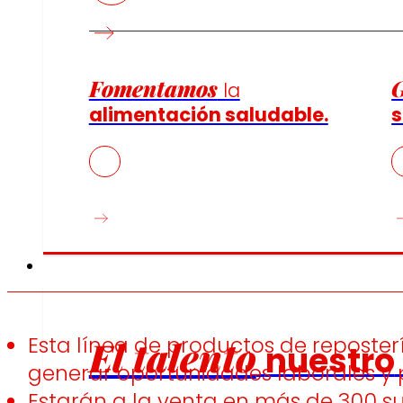
Fomentamos
la
alimentación saludable.
s
Empleo
Esta línea de productos de reposte
El talento
nuestro
generar oportunidades laborales y p
Estarán a la venta en más de 300 s