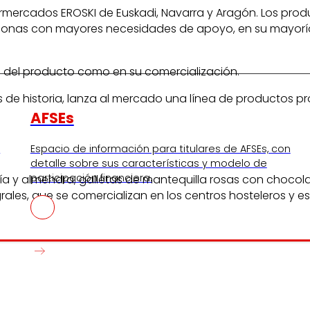
mercados EROSKI de Euskadi, Navarra y Aragón. Los prod
 personas con mayores necesidades de apoyo, en su mayo
o del producto como en su comercialización.
 de historia, lanza al mercado una línea de productos pr
AFSEs
s
Espacio de información para titulares de AFSEs, con
detalle sobre sus características y modelo de
participación financiera.
a y almendra, galletas de mantequilla rosas con chocola
rales, que se comercializan en los centros hosteleros y e