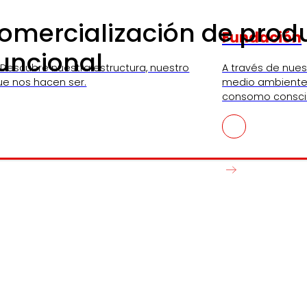
 comercialización de pro
Fundación
uncional
 Descubre nuestra estructura, nuestro
A través de nue
ue nos hacen ser.
medio ambiente,
consomo consci