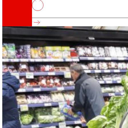
EROSKI extiende a Navarra su “
Compromiso con la sostenibilidad
Así somos
Todo nuestro ADN: un viaje por la misión, la vis
Cooperativa
Somos por y para las personas. Descubre nue
Fundación