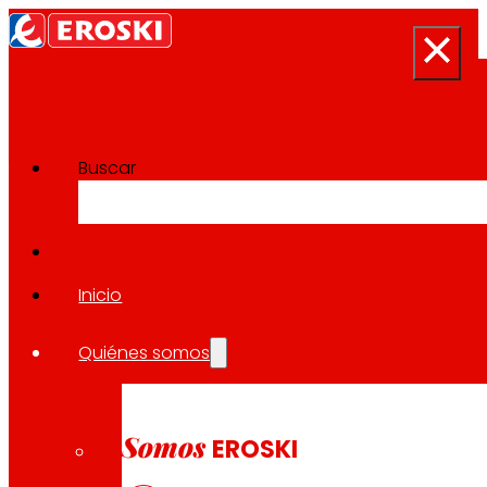
Buscar
Sala de prensa
Volver a todas las noticias
Inicio
Quiénes somos
21.06.2024
LOCAL
Somos
EROSKI