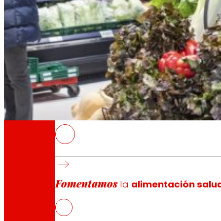
A través de nuestra Fundación impulsamos a
Compromisos
Compromisos
EROSKI
El objetivo del proyecto es acompañar en la
Comunidad Foral
Fomentamos
El programa arranca con su primera fase de
la
alimentación salu
EROSKI impulsa un tejido productivo agroali
La presentación del programa se ha llevad