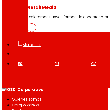
Retail Media
Exploramos nuevas formas de conectar marcas
Síguenos
Memorias
ES
EU
CA
Atención al cliente:
944 943 444
. De lunes a sábado d
EROSKI Corporativo
Quiénes somos
Compromisos