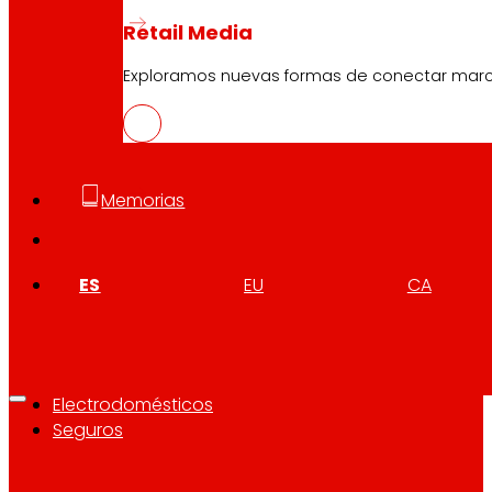
Quiénes somos
Retail Media
Compromisos
Empleo
Exploramos nuevas formas de conectar marcas
Inversores
Prensa
Innovación
Memorias
Tiendas EROSKI
Buscador de tiendas
ES
EU
CA
Apertura en festivos
Supermercado Online
Descanso
Electrónica
Electrodomésticos
Seguros