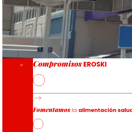
A través de nuestra Fundación impulsamos a
Compromisos
Compromisos
EROSKI
Se trata de supermercados de conveniencia 
EROSKI cuenta ya con más de 25 supermercad
Fomentamos
la
alimentación salu
EROSKI
ha inaugurado dos nuevos supermercados franquic
modelo comercial altamente competitivo, con pequeñas