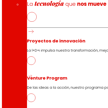
tecnología
La
que
nos mueve
Proyectos de innovación
Síguenos
La l+D+i impulsa nuestra transformación, mej
Venture Program
Atención al cliente:
944 943 444
. De lunes a sábado d
De las ideas a la acción, nuestro programa p
EROSKI Corporativo