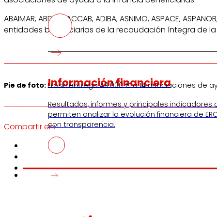
ABAIMAR, ABDEM, ACCAB, ADIBA, ASNIMO, ASPACE, ASPANOB
entidades beneficiarias de la recaudación íntegra de 
Información financiera
Pie de foto:
Eroski entrega 49.000 € a 14 asociaciones de ay
Resultados, informes y principales indicadores
permiten analizar la evolución financiera de ERO
con transparencia.
Compartir en:
Prensa