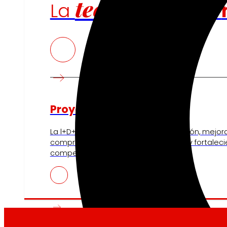
tecnología
La
que
Proyectos de innovación
La l+D+i impulsa nuestra transformación, mejor
compra, reforzando la sostenibilidad y fortalec
competitividad.