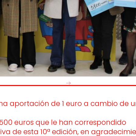
os
Escuchamos
la
e
informamos
 y el desarrollo
a las
onas
personas consumido
as.
s una aportación de 1 euro a cambio de 
.500 euros que le han correspondido
 de esta 10ª edición, en agradecimient