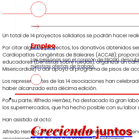
Un total de 14 proyectos solidarios se podrán hacer re
Empleo
Por citar algunos proyectos, los donativos obtenidos ser
Cardiopatías Congénitas de Baleares (ACCAB); proporcio
Las personas son el corazón de EROSKI, descub
educadores (Dentistas sobre ruedas); organizar un camp
nuestras ofertas de trabajo.
Misericordiae) o dar apoyo al programa de pisos de aco
Los representantes de las 14 asociaciones han celebra
haber alcanzado esta décima edición.
Inversores
Por su parte, Alfredo Herráez, ha destacado la gran lab
los supermercados, que ha hecho posible con su labor al
Han asistido al acto:
Creciendo
juntos
Alfredo Herráez, Xisca Pol y Joana Manresa, director g
asociaciones de ayuda a la infancia beneficiarias.