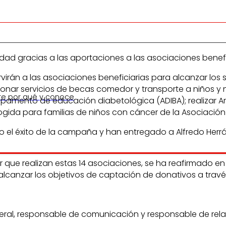
alidad gracias a las aportaciones a las asociaciones be
virán a las asociaciones beneficiarias para alcanzar los 
nar servicios de becas comedor y transporte a niños y n
re por qué y conoce
amento de educación diabetológica (ADIBA); realizar Arte
gida para familias de niños con cáncer de la Asociación
do el éxito de la campaña y han entregado a Alfredo He
or que realizan estas 14 asociaciones, se ha reafirmado e
canzar los objetivos de captación de donativos a través d
eneral, responsable de comunicación y responsable de rel