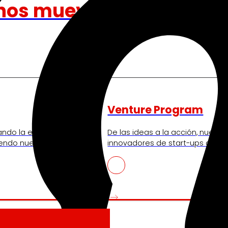
nos mueve
Venture Program
ando la experiencia de
De las ideas a la acción, nues
iendo nuestra
innovadores de start-ups que re