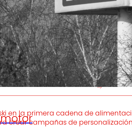
Generamos
Promovem
riqueza local
y
olidaridad
en el entorno.
satisfacción
de las
pers
trabajador
oski en la primera cadena de aliment
motor
ra crear campañas de personalización 