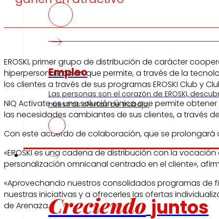
EROSKI, primer grupo de distribución de carácter cooper
Empleo
hiperpersonalización que permite, a través de la tecno
los clientes a través de sus programas EROSKI Club y Cl
Las personas son el corazón de EROSKI, descub
NIQ Activate es una solución única que permite obtener
nuestras ofertas de trabajo.
las necesidades cambiantes de sus clientes, a través de
Con este acuerdo de colaboración, que se prolongará du
«EROSKI es una cadena de distribución con la vocació
Inversores
personalización omnicanal centrado en el cliente», afir
«Aprovechando nuestros consolidados programas de fide
nuestras iniciativas y a ofrecerles las ofertas individua
Creciendo
juntos
de Arenaza.