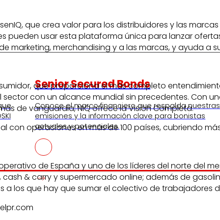
nIQ, que crea valor para los distribuidores y las marcas 
res pueden usar esta plataforma única para lanzar ofertas
de marketing, merchandising y a las marcas, y ayuda a sus
Senior Secured Bonds
consumidor, que proporciona el más completo entendimie
el sector con un alcance mundial sin precedentes. Con un
 que
Conoce el marco financiero que respalda nuestra
mas de vanguardia, NIQ ofrece la Visión Completa.
SKI
emisiones y la información clave para bonistas
actuales y potenciales.
nal con operaciones en más de 100 países, cubriendo más
ooperativo de España y uno de los líderes del norte del m
 cash & carry y supermercado online; además de gasoline
es a los que hay que sumar el colectivo de trabajadores 
elpr.com