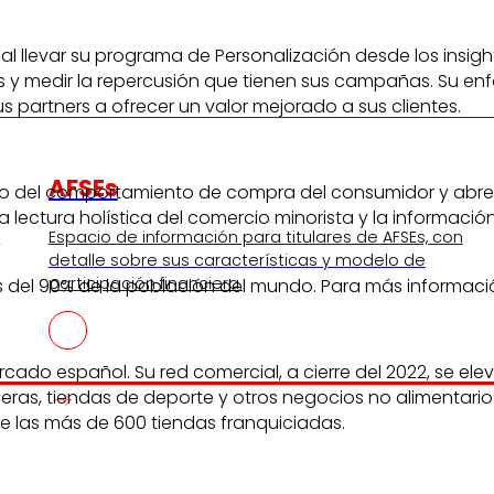
al llevar su programa de Personalización desde los insigh
 y medir la repercusión que tienen sus campañas. Su enfo
 partners a ofrecer un valor mejorado a sus clientes.
AFSEs
nto del comportamiento de compra del consumidor y abre
a lectura holística del comercio minorista y la informac
s
Espacio de información para titulares de AFSEs, con
detalle sobre sus características y modelo de
participación financiera.
 del 90% de la población del mundo. Para más informació
ercado español. Su red comercial, a cierre del 2022, se e
ras, tiendas de deporte y otros negocios no alimentari
de las más de 600 tiendas franquiciadas.