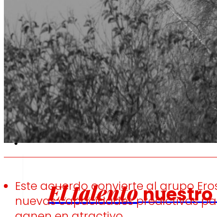
Fomentamos
la
alimentación saludable.
s
Empleo
Este acuerdo convierte al grupo Er
El talento
nuestro
nuevas capacidades predictivas pa
ganen en atractivo