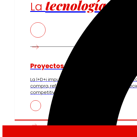
tecnología
La
que
Proyectos de innovación
La l+D+i impulsa nuestra transformación, mejor
compra, reforzando la sostenibilidad y fortalec
competitividad.