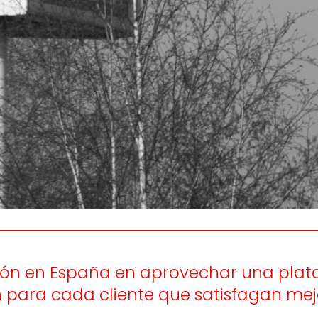
os
Escuchamos
la
e
informamos
 y el desarrollo
a las
onas
personas consumido
as.
ación en España en aprovechar una pla
para cada cliente que satisfagan mej