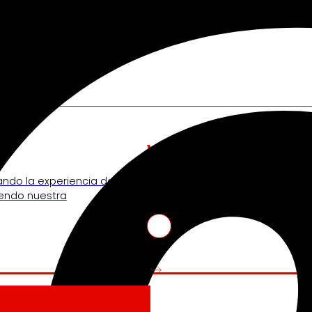
nos mueve
Venture Program
ando la experiencia de
De las ideas a la acción, nues
iendo nuestra
innovadores de start-ups que re