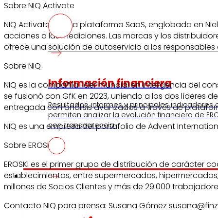
Sobre NIQ Activate
NIQ Activate es una plataforma SaaS, englobada en Nielse
acciones a las mediciones. Las marcas y los distribuido
ofrece una solución de autoservicio a los responsables 
Sobre NIQ
Información financiera
NIQ es la compañía líder mundial en inteligencia del 
se fusionó con GfK en 2023, uniendo a los dos líderes d
Resultados, informes y principales indicadores
entregada con análisis avanzados a través de platafor
permiten analizar la evolución financiera de ERO
con transparencia.
NIQ es una empresa del portafolio de Advent Internatio
Sobre EROSKI
EROSKI es el primer grupo de distribución de carácter c
Prensa
establecimientos, entre supermercados, hipermercados,
millones de Socios Clientes y más de 29.000 trabajador
Contacto NIQ para prensa: Susana Gómez susana@finz