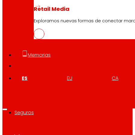
Quiénes somos
Compromisos
Retail Media
Empleo
Inversores
Exploramos nuevas formas de conectar marcas
Prensa
Innovación
Memorias
Tiendas EROSKI
Buscador de tiendas
Apertura en festivos
ES
EU
CA
Supermercado Online
Descanso
Electrónica
Electrodomésticos
Seguros