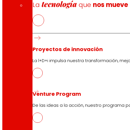
tecnología
La
que
nos mueve
Síguenos
Proyectos de innovación
La l+D+i impulsa nuestra transformación, mej
Venture Program
Atención al cliente:
944 943 444
. De lunes a sábado d
De las ideas a la acción, nuestro programa p
EROSKI Corporativo