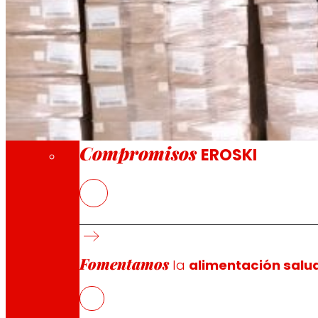
A través de nuestra Fundación impulsamos a
Compromisos
Compromisos
EROSKI
EROSKI
ha hecho entrega de cerca de 50.000 mascarilla
situación de vulnerabilidad y para los que la necesidad
por Cáritas Bizkaia.
Fomentamos
Se trata de mascarillas de la marca textil MO de EROSKI d
la
alimentación salu
entrar en contacto con la mascarilla.
“Estamos muy agradecidos a EROSKI por esta muestra de