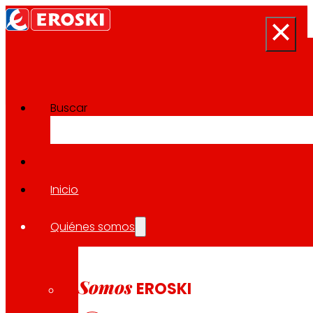
Buscar
Sala de prensa
Volver a todas las noticias
Inicio
Quiénes somos
21.11.2024
CORPORATIVO
Somos
EROSKI