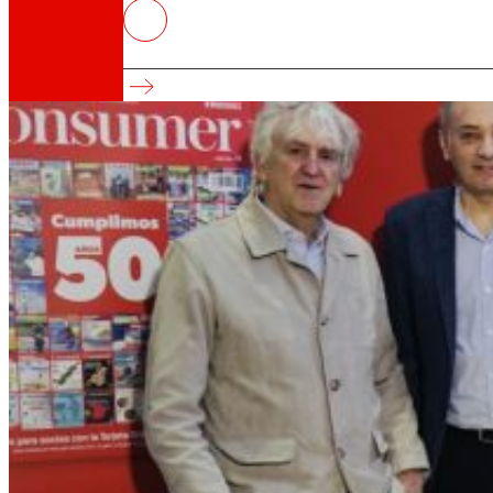
EROSKI Consumer celebra su 50º
Medio siglo empoderando al consumidor
Así somos
Todo nuestro ADN: un viaje por la misión, la vis
Cooperativa
Somos por y para las personas. Descubre nue
Fundación