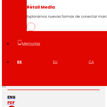
Retail Media
EUS
PDF
Exploramos nuevas formas de conectar marcas
CAT
Memorias
PDF
ES
EU
CA
GAL
PDF
ENG
PDF