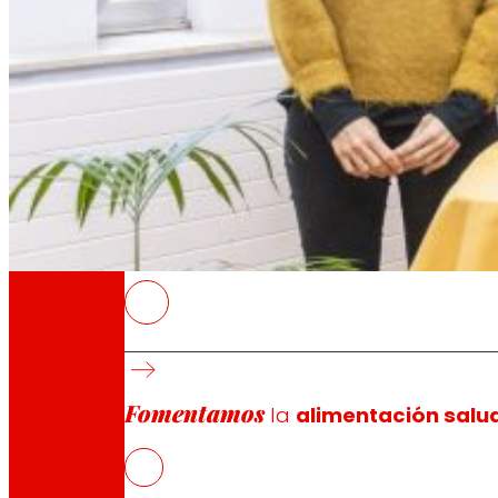
A través de nuestra Fundación impulsamos a
Compromisos
Compromisos
EROSKI
Aspace Biointegra es un proyecto ecológico,
y su posterior transformación en productos 
Fomentamos
EROSKI comercializará dos formatos de yogur
la
alimentación salu
gestionada desde 2010 por ASPACE Navarra