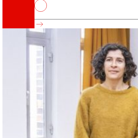
EROSKI comercializará producto
Proyecto de inclusión social
Así somos
Todo nuestro ADN: un viaje por la misión, la vis
Cooperativa
Somos por y para las personas. Descubre nue
Fundación