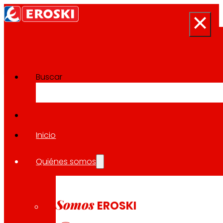
Buscar
Sala de prensa
Volver a todas las noticias
Inicio
Quiénes somos
10.03.2023
LOCAL
Somos
EROSKI