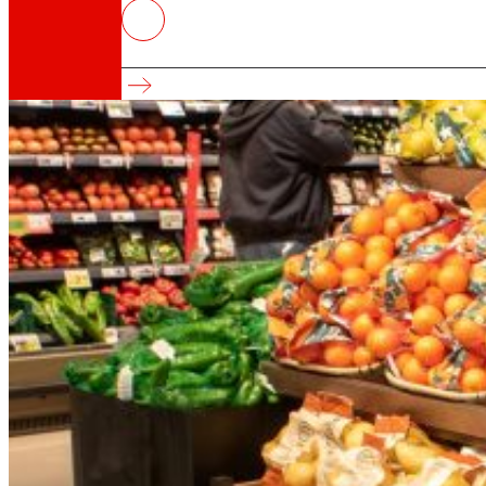
EROSKI cerró el ejercicio 2022 c
El beneficio operativo superó los 204 M€
Así somos
Todo nuestro ADN: un viaje por la misión, la vis
Cooperativa
Somos por y para las personas. Descubre nue
Fundación