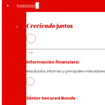
EROSKI, en colaboración con sus proveedores, desarroll
Inversores
fidelización.
“Hemos hecho un enorme esfuerzo para respo
de los precios en un contexto inflacionario desmedido.
de una vigilancia y ajuste de los precios; demostrand
Creciendo
juntos
Deuda financiera normalizada
En el ejercicio 2022 EROSKI redujo la deuda financiera 
Información financiera
Resultados, informes y principales indicadore
La cooperativa obtiene 32 M€ de beneficio
Por su parte, la matriz cooperativa EROSKI S.COOP. pres
reducción de márgenes para minimizar el efecto de la infla
EROSKI incorporó a 1.268 personas como socios cooperativ
Senior Secured Bonds