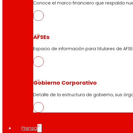
Sobre EROSKI
Conoce el marco financiero que respalda nues
EROSKI es el primer grupo de distribución de carácter c
en ese mercado. Su red comercial, a cierre del 2022, s
alimentarios. Asimismo, cuenta con más de 6 millones de
AFSEs
Espacio de información para titulares de AFSE
Pie de foto:
EROSKI cerró el ejercicio 2022 con un resultado
Compartir en:
Gobierno Corporativo
Detalle de la estructura de gobierno, sus órg
Prensa