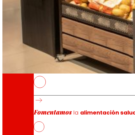
A través de nuestra Fundación impulsamos a
Compromisos
Compromisos
EROSKI
El incremento de costes y la reducción de 1 
El
e
bitda
superó los 280 M€ como consecuenci
Fomentamos
En un contexto especialmente inflacionario,
la
alimentación salu
En 2022 EROSKI redujo su deuda financiera 
La cooperativa matriz, EROSKI S.Coop., cerró