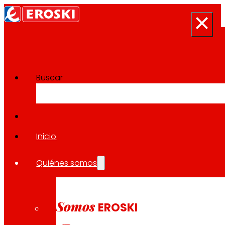
Buscar
Sala de prensa
Volver a todas las noticias
Inicio
Quiénes somos
03.05.2023
ECONOMÍA
Somos
EROSKI