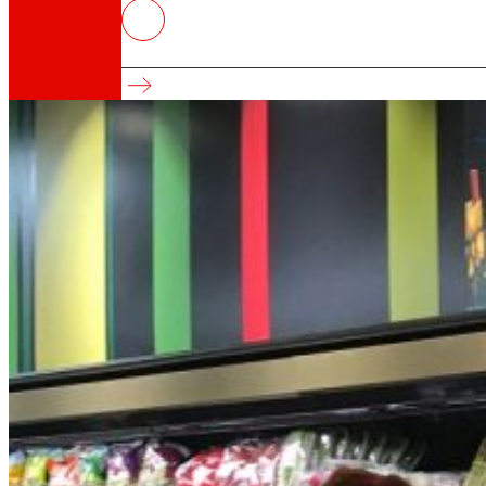
EROSKI aumentó un 7% las compr
Refuerza su compromiso con la producción lo
Así somos
Todo nuestro ADN: un viaje por la misión, la vis
Cooperativa
Somos por y para las personas. Descubre nue
Fundación