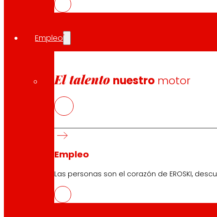
digital donde los productores más pequeños puedan ace
Además, desde el pasado año, EROSKI comercializa una
es recuperar las variedades autóctonas tradicionales d
Empleo
en la promoción y desarrollo de los quesos elaborados a
Por otro lado, apuesta por la comercialización del Boni
EROSKI
Natur.
El talento
nuestro
motor
La cooperativa trabaja además desde 2019 con medio
cultivada en el entorno más cercano de cada una de l
Entre otras colaboraciones de EROSKI para apoyar el p
venta de txakoli en el territorio de Bizkaia; el acuerdo
elaborada únicamente con manzana cultivada en Euska
Empleo
Las personas son el corazón de EROSKI, descu
EROSKI en Euskadi
EROSKI colabora con más de 1.600 proveedores de la reg