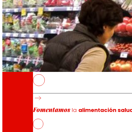
A través de nuestra Fundación impulsamos a
Compromisos
Compromisos
EROSKI
EROSKI colabora con más de 1.600 proveedor
EROSKI apoya la sostenibilidad del sector p
Fomentamos
La red comercial de EROSKI en la comunidad
la
alimentación salu