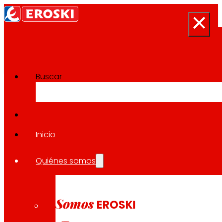
Buscar
Sala de prensa
Volver a todas las noticias
Inicio
Quiénes somos
14.04.2023
LOCAL
Somos
EROSKI