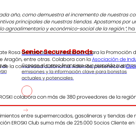
ada año, como demuestra el incremento de nuestras comp
ntivos principales de nuestras tiendas. Apostamos por 
llo agroalimentario y económico-social de la región.”,
ha 
Senior Secured Bonds
te Rosa de Barbastro, la Asociación para la Promoción 
e Aragón, entre otras. Colabora con la
Asociación de Ind
 que
Conoce el marco financiero que respalda nuestra
rias de la comunidad autónoma. Además, pertenece al
Círc
SKI
emisiones y la información clave para bonistas
actuales y potenciales.
ROSKI colabora con más de 380 proveedores de la región.
imientos entre supermercados, gasolineras y tiendas de 
zación EROSKI Club suma más de 225.000 Socios Cliente e