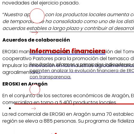
novedades del ejercicio pasado.
“
Nuestra apuesta con los productos locales aumenta c
de temporada se ha consolidado como uno de los disti
acuerdos estables a largo plazo y contribuir al desarro
Acuerdos de colaboración
Información financiera
EROSKI mantiene un acuerdo con la Asociación del Toma
cooperativo Pastores para la promoción del ternasco d
Resultados, informes y principales indicadores
impulsar la innovación en las industrias agroalimenta
permiten analizar la evolución financiera de ERO
agroalimentario.
con transparencia.
EROSKI en Aragón
En el conjunto de los sectores económicos de Aragón, E
comercializa en torno a 5.400 productos locales.
Prensa
La red comercial de EROSKI en Aragón suma 70 establec
región se eleva a 885 personas. Su programa de fideli