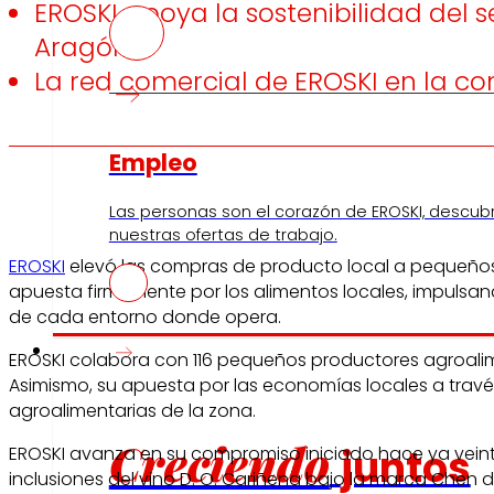
EROSKI apoya la sostenibilidad del
Aragón
La red comercial de EROSKI en la c
Empleo
Las personas son el corazón de EROSKI, descub
nuestras ofertas de trabajo.
EROSKI
elevó las compras de producto local a pequeños 
apuesta firmemente por los alimentos locales, impulsand
de cada entorno donde opera.
Inversores
EROSKI colabora con 116 pequeños productores agroalim
Asimismo, su apuesta por las economías locales a trav
agroalimentarias de la zona.
Creciendo
juntos
EROSKI avanza en su compromiso iniciado hace ya veinte
inclusiones del vino D. O. Cariñena bajo la marca Chen 