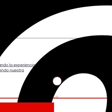
nos mueve
Venture Program
ando la experiencia de
De las ideas a la acción, nues
iendo nuestra
innovadores de start-ups que re