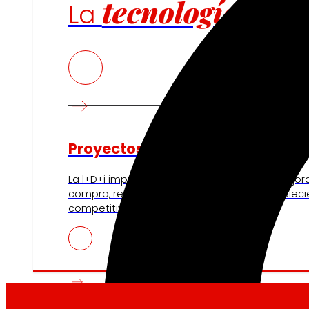
tecnología
La
que
Proyectos de innovación
La l+D+i impulsa nuestra transformación, mejor
compra, reforzando la sostenibilidad y fortalec
competitividad.