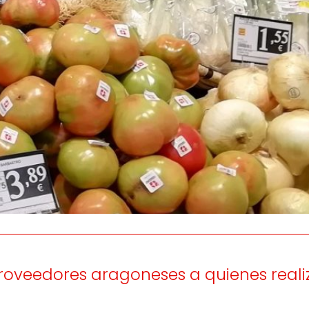
os
Escuchamos
la
e
informamos
 y el desarrollo
a las
onas
personas consumido
as.
proveedores aragoneses a quienes real