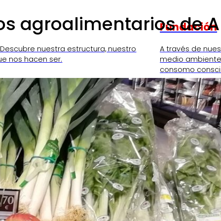
s agroalimentarios de 
Fundación
 Descubre nuestra estructura, nuestro
A través de nue
ue nos hacen ser.
medio ambiente,
consomo consci