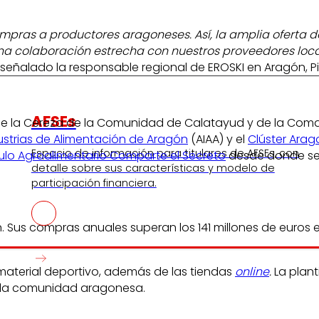
ras a productores aragoneses. Así, la amplia oferta d
una colaboración estrecha con nuestros proveedores loc
señalado la responsable regional de EROSKI en Aragón, Pil
AFSEs
de la Cereza de la Comunidad de Calatayud y de la Coma
ustrias de Alimentación de Aragón
(AIAA) y el
Clúster Arag
s
Espacio de información para titulares de AFSEs, con
ulo Agroalimentario Comparte el Secreto
desde donde se t
detalle sobre sus características y modelo de
participación financiera.
 Sus compras anuales superan los 141 millones de euros 
material deportivo, además de las tiendas
online
.
La plant
n la comunidad aragonesa.