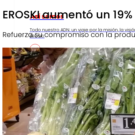
EROSKI aumentó un 19% 
Así somos
Todo nuestro ADN: un viaje por la misión, la visió
Refuerza su compromiso con la produ
EROSKI.
Compromisos
Compromisos
ERO