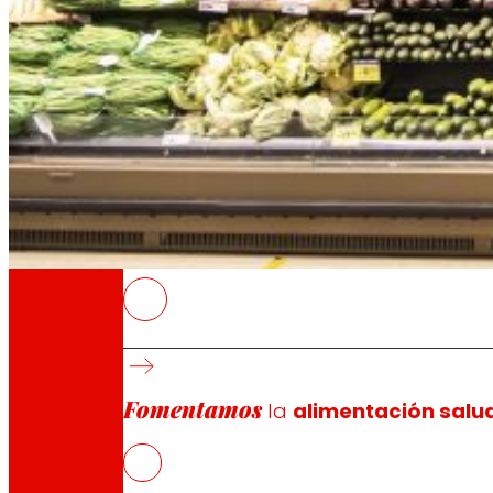
A través de nuestra Fundación impulsamos a
Compromisos
Compromisos
EROSKI
EROSKI colabora con más de 400 proveedores
EROSKI apoya la sostenibilidad del sector 
Fomentamos
La red comercial de EROSKI en la comunidad
la
alimentación salu