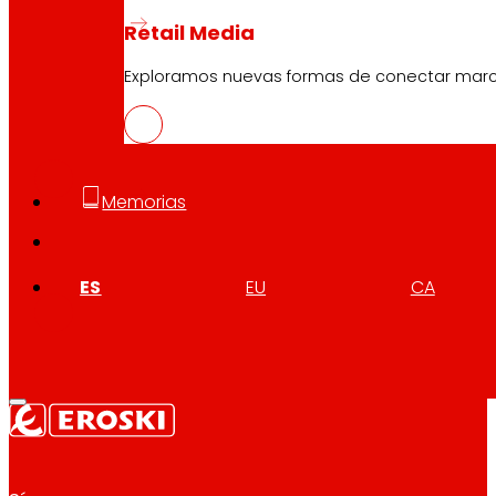
Retail Media
Exploramos nuevas formas de conectar marcas
CAS
PDF
Memorias
EUS
PDF
ES
EU
CA