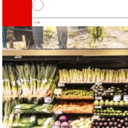
EROSKI aumentó un 13% las comp
Refuerza su compromiso con la producción lo
Así somos
Todo nuestro ADN: un viaje por la misión, la vis
Cooperativa
Somos por y para las personas. Descubre nue
Fundación