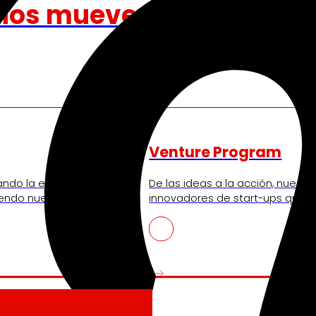
nos mueve
Venture Program
ando la experiencia de
De las ideas a la acción, nues
iendo nuestra
innovadores de start-ups que re