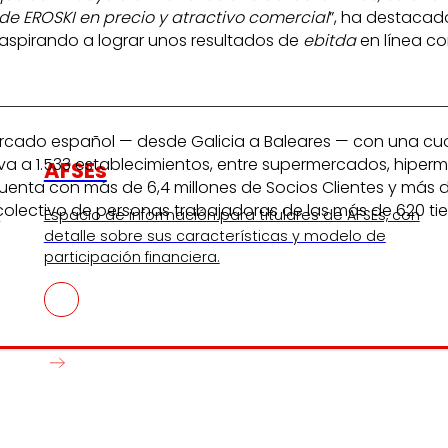
de EROSKI en precio y atractivo comercial
”, ha destacad
 aspirando a lograr unos resultados de
ebitda
en línea co
 mercado español — desde Galicia a Baleares — con una cu
 eleva a 1.533 establecimientos, entre supermercados, hipe
AFSEs
uenta con más de 6,4 millones de Socios Clientes y más 
 colectivo de personas trabajadoras de las más de 620 ti
s
Espacio de información para titulares de AFSEs, con
detalle sobre sus características y modelo de
participación financiera.