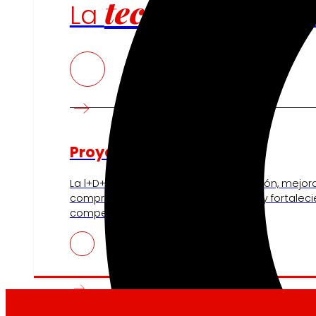
tecnología
La
que
Proyectos de innovación
La l+D+i impulsa nuestra transformación, mejor
compra, reforzando la sostenibilidad y fortalec
competitividad.