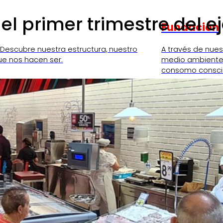
l primer trimestre del ej
Fundación
 Descubre nuestra estructura, nuestro
A través de nue
ue nos hacen ser.
medio ambiente,
consomo consci