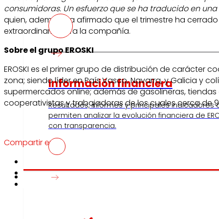
consumidoras. Un esfuerzo que se ha traducido en una 
quien, además, ha afirmado que el trimestre ha cerrado
extraordinario para la compañía.
Sobre el grupo EROSKI
EROSKI es el primer grupo de distribución de carácter 
zona; siendo líder en País Vasco, Navarra, y Galicia y co
Información financiera
supermercados online; además de gasolineras, tiendas d
cooperativistas y trabajadoras de los cuales cerca de 9
Resultados, informes y principales indicadores
permiten analizar la evolución financiera de ERO
con transparencia.
Compartir en:
Prensa