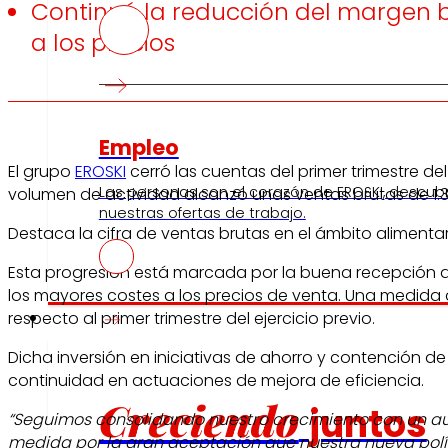
Continuó la reducción del margen br
a los precios
Empleo
El grupo
EROSKI
cerró las cuentas del primer trimestre del
Las personas son el corazón de EROSKI, descub
volumen de actividad alcanzó unas ventas brutas de 1.364
nuestras ofertas de trabajo.
Destaca la cifra de ventas brutas en el ámbito alimentari
Esta progresión está marcada por la buena recepción que
los mayores costes a los precios de venta. Una medida q
Inversores
respecto al primer trimestre del ejercicio previo.
Dicha inversión en iniciativas de ahorro y contención de
continuidad en actuaciones de mejora de eficiencia.
Creciendo
juntos
“Seguimos consolidando nuestro crecimiento con un aume
medida por la gran aceptación que nuestra nueva polític