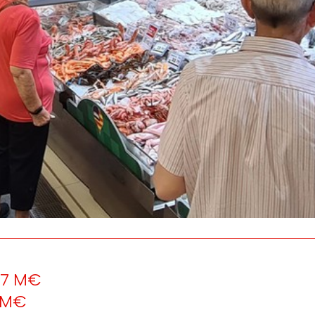
os
Escuchamos
la
e
informamos
 y el desarrollo
a las
onas
personas consumido
as.
297 M€
5 M€