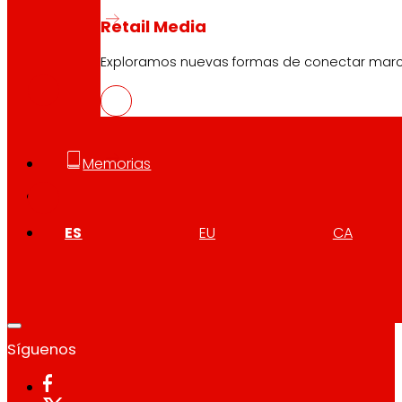
Retail Media
CAT
PDF
Exploramos nuevas formas de conectar marcas
GAL
Memorias
PDF
ES
EU
CA
Síguenos