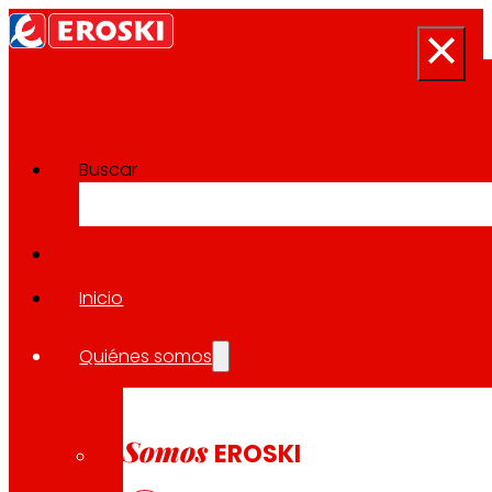
Buscar
Sala de prensa
Volver a todas las noticias
Inicio
Quiénes somos
30.09.2024
ECONOMÍA
Somos
EROSKI