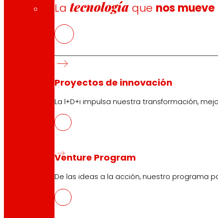
tecnología
La
que
nos mueve
Proyectos de innovación
La l+D+i impulsa nuestra transformación, mej
CAS
PDF
Venture Program
De las ideas a la acción, nuestro programa p
EUS
PDF