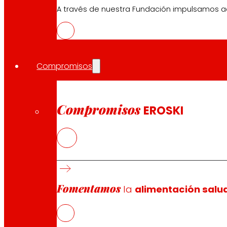
A través de nuestra Fundación impulsamos a
Compromisos
Compromisos
EROSKI
El grupo
EROSKI
cerró las cuentas del primer semestre del 
Fomentamos
Durante la primera mitad del ejercicio, la facturación d
la
alimentación salu
un incremento del 2,5 % respecto al mismo periodo del ej
Destaca especialmente la cifra de ventas brutas en el ám