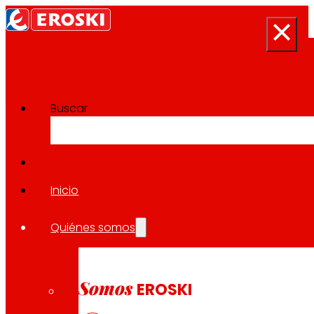
Buscar
Sala de prensa
Volver a todas las noticias
Inicio
Quiénes somos
25.04.2023
LOCAL
Somos
EROSKI