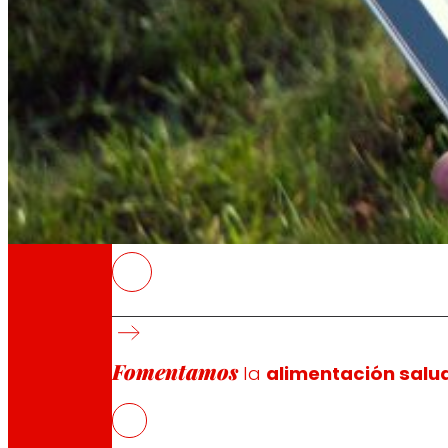
A través de nuestra Fundación impulsamos a
Compromisos
Compromisos
EROSKI
Se trata de un
marketplace
de productos de 
una amplia variedad de productos frescos 
Fomentamos
Los nuevos puntos de recogida estarán en Bi
la
alimentación salu
EROSKI impulsa un tejido productivo agroali