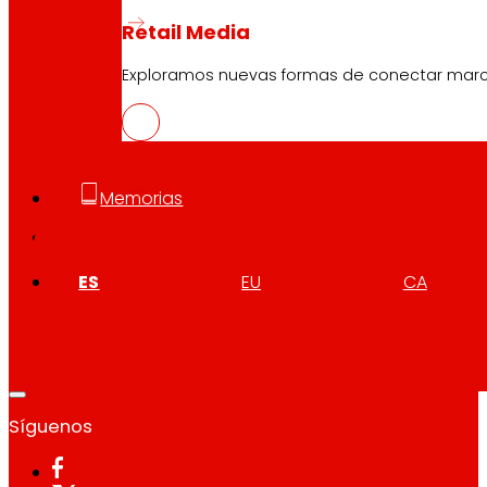
Retail Media
CAS
Exploramos nuevas formas de conectar marcas
PDF
EUS
Memorias
PDF
ES
EU
CA
Síguenos