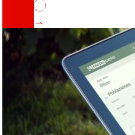
EROSKI amplía su tienda de inter
Compromiso con el producto local
Así somos
Todo nuestro ADN: un viaje por la misión, la vis
Cooperativa
Somos por y para las personas. Descubre nue
Fundación