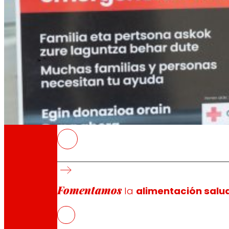
A través de nuestra Fundación impulsamos a
Compromisos
Compromisos
EROSKI
Apela a la solidaridad de las personas cons
la población afectada
Fomentamos
EROSKI complementará la recaudación con u
la
alimentación salu
El total de lo donado por EROSKI y su client