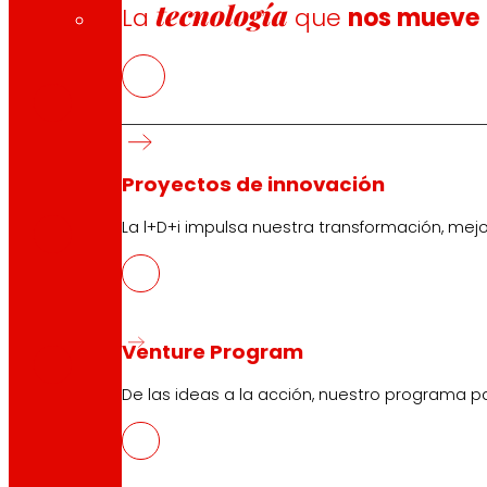
tecnología
La
que
nos mueve
EUS
PDF
CAT
Proyectos de innovación
PDF
La l+D+i impulsa nuestra transformación, mej
GAL
PDF
Venture Program
De las ideas a la acción, nuestro programa p