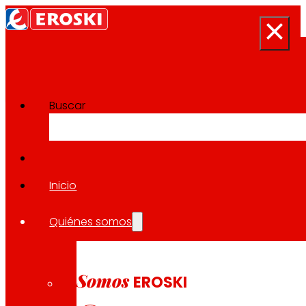
Buscar
Sala de prensa
Volver a todas las noticias
Inicio
Quiénes somos
31.10.2024
CORPORATIVO
Somos
EROSKI