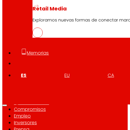
Retail Media
Síguenos
Exploramos nuevas formas de conectar marcas
Memorias
Atención al cliente:
944 943 444
. De lunes a sábado d
ES
EU
CA
EROSKI Corporativo
Quiénes somos
Compromisos
Empleo
Inversores
Prensa