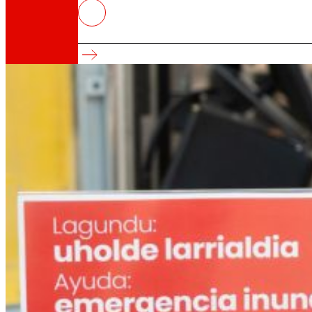
EROSKI activa una campaña de 
Campaña de Emergencia
Así somos
Todo nuestro ADN: un viaje por la misión, la vis
Cooperativa
Somos por y para las personas. Descubre nue
Fundación