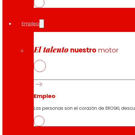
Los clientes del Marketplace de EROSKI se beneficiarán 
compras y pagos y, en una segunda fase del proyecto, un
Empleo
Compartir en:
El talento
nuestro
motor
Empleo
Las personas son el corazón de EROSKI, descu