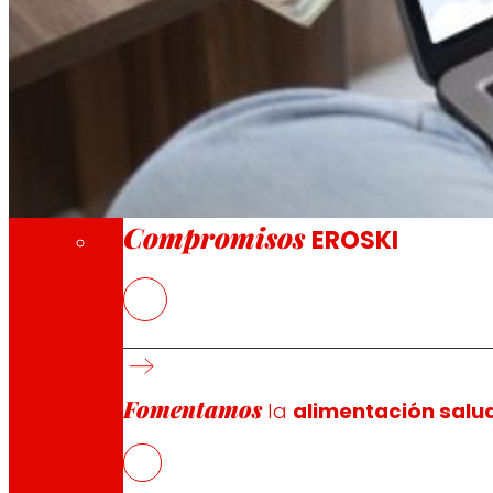
A través de nuestra Fundación impulsamos a
Compromisos
Compromisos
EROSKI
El nuevo Marketplace refuerza la estrategia 
La plataforma pone el foco en la competitivid
compra.
Su modelo selectivo de vendedores favorece la
Fomentamos
la
alimentación salu