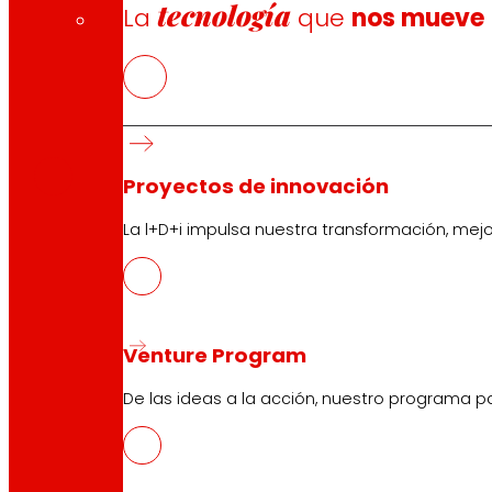
tecnología
La
que
nos mueve
CAS
PDF
Proyectos de innovación
La l+D+i impulsa nuestra transformación, mej
Venture Program
Síguenos
De las ideas a la acción, nuestro programa p