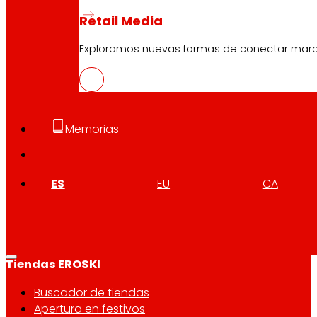
Retail Media
Atención al cliente:
944 943 444
. De lunes a sábado d
Exploramos nuevas formas de conectar marcas
EROSKI Corporativo
Quiénes somos
Memorias
Compromisos
Empleo
Inversores
ES
EU
CA
Prensa
Innovación
Tiendas EROSKI
Buscador de tiendas
Apertura en festivos