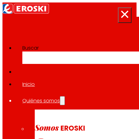
Buscar
Sala de prensa
Volver a todas las noticias
Inicio
Quiénes somos
26.11.2024
CONSUMO
Somos
EROSKI