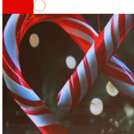
En Navidad gastamos, en alimen
Así somos
Todo nuestro ADN: un viaje por la misión, la vis
Cooperativa
Somos por y para las personas. Descubre nue
Fundación