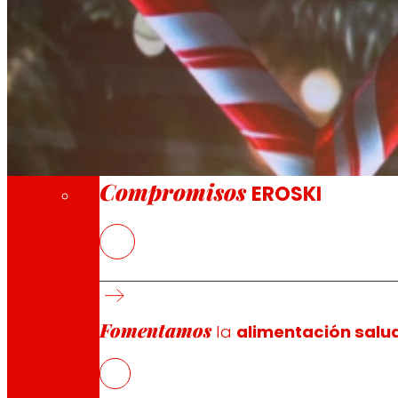
A través de nuestra Fundación impulsamos a
Compromisos
Compromisos
EROSKI
EROSKI
da a conocer los resultados de su
Estudio de H
las familias gastarán entre un 25% y un 30% más en ali
frecuencia de visitas a las tiendas (11 visitas frente 
Fomentamos
Comparativa por Comunidades Autónomas y tipolo
la
alimentación salu
El estudio también destaca las diferencias en el gast
Mancha
(+42%) y
Castilla y León
(+39%).