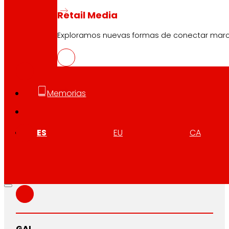
Retail Media
Exploramos nuevas formas de conectar marcas
CAS
PDF
Memorias
EUS
PDF
ES
EU
CA
CAT
PDF
GAL