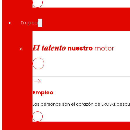
En total, el OIGC ha identificado 350 casos de innovació
registradas, se preseleccionaron 60 proyectos, y un co
Empleo
Compartir en:
El talento
nuestro
motor
Empleo
Las personas son el corazón de EROSKI, descu