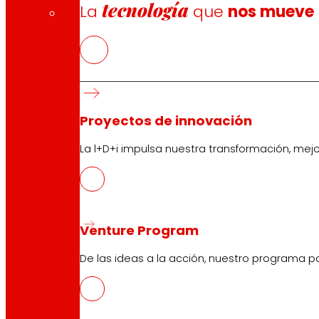
tecnología
La
que
nos mueve
CAS
PDF
Proyectos de innovación
La l+D+i impulsa nuestra transformación, mej
EUS
PDF
Venture Program
De las ideas a la acción, nuestro programa p
CAT
PDF