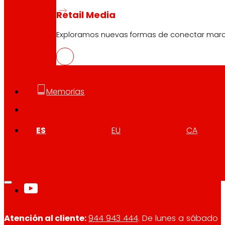
Retail Media
GAL
PDF
Exploramos nuevas formas de conectar marcas
Memorias
ES
EU
CA
Síguenos
Atención al cliente:
944 943 444
. De lunes a sábado d