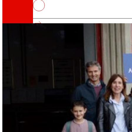
El programa ‘Izan Arrantzale’ se
toda Euskadi, con participación
Así somos
Todo nuestro ADN: un viaje por la misión, la vis
Cooperativa
Somos por y para las personas. Descubre nue
Fundación