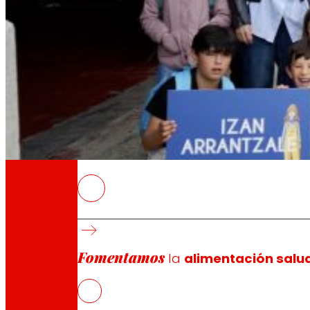
A través de nuestra Fundación impulsamos a
Compromisos
Compromisos
EROSKI
¡Bajo el título “Artisau Arrantza Ezagutuz!”,
escolares a vivir el proceso de la pesca del 
Este programa cuenta con el apoyo del Depar
Fomentamos
la
alimentación salu
Pesquero de Euskadi.
La iniciativa busca modernizar la imagen del 