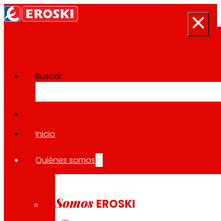
Buscar
Sala de prensa
Volver a todas las noticias
Inicio
Quiénes somos
18.05.2026
LOCAL / RSE
Somos
EROSKI