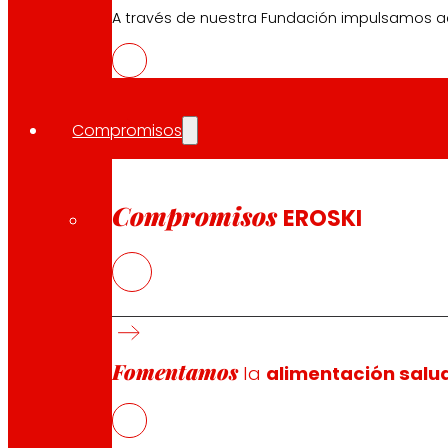
A través de nuestra Fundación impulsamos a
Compromisos
Compromisos
EROSKI
Imanol Pradales ha destacado las más de c
La CEO de EROSKI, Rosa Carabel, ha reivindi
Fomentamos
la
alimentación salu
El Lehendakari, Imanol Pradales, ha visitado hoy la sede
personas—, que constituyen el centro operativo y estr