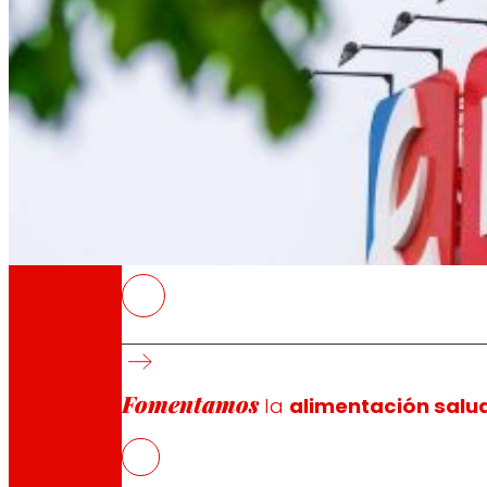
A través de nuestra Fundación impulsamos a
Compromisos
Compromisos
EROSKI
Las tres entidades refuerzan su compromiso 
El objetivo del acuerdo es cubrir las necesi
Fomentamos
EROSKI se compromete a dotar de la estructu
la
alimentación salu
ayuda a la entidad