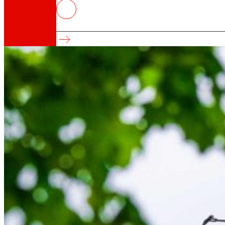
Cáritas Bizkaia, EROSKI y Labor
Compromiso con la solidaridad
Así somos
Todo nuestro ADN: un viaje por la misión, la vis
Cooperativa
Somos por y para las personas. Descubre nue
Fundación