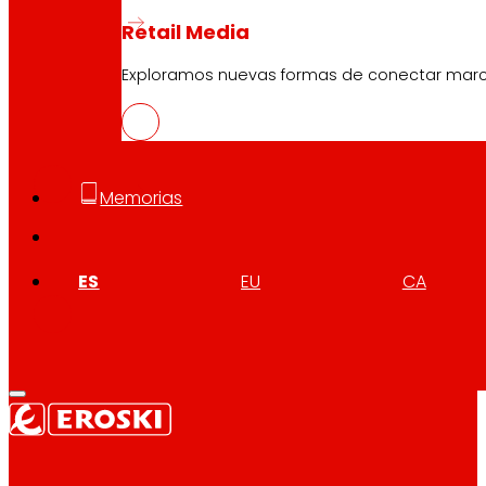
Retail Media
Exploramos nuevas formas de conectar marcas
CAS
PDF
Memorias
EUS
ES
EU
CA
PDF