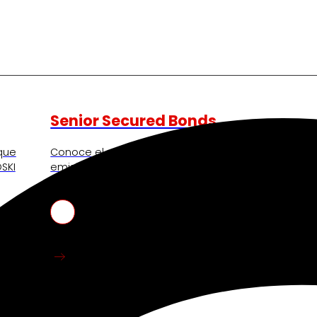
Senior Secured Bonds
 que
Conoce el marco financiero que respalda nuestra
SKI
emisiones y la información clave para bonistas
actuales y potenciales.