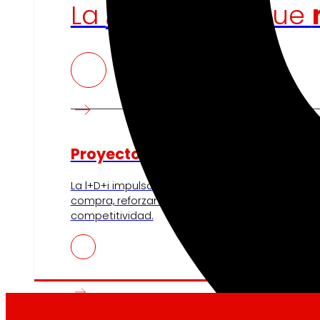
tecnología
La
que
Proyectos de innovación
La l+D+i impulsa nuestra transformación, mejor
compra, reforzando la sostenibilidad y fortalec
competitividad.