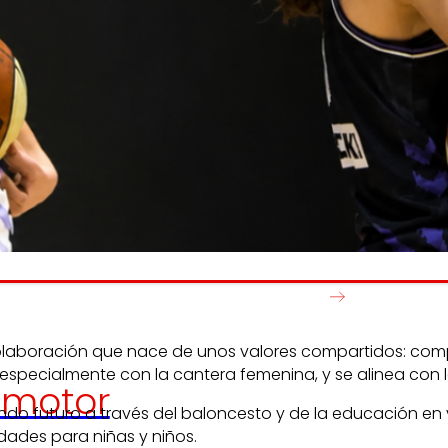
Generamos
Promovem
riqueza local
y
olidaridad
en el entorno.
satisfacción
de las
pers
trabajador
laboración que nace de unos valores compartidos: compro
, especialmente con la cantera femenina, y se alinea con 
motor
o futuro a través del baloncesto y de la educación en va
idades para niñas y niños.