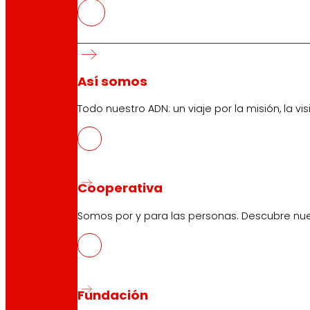
Atención al cliente:
944 943 444
. De lunes a sábado d
EROSKI Corporativo
Así somos
Quiénes somos
Compromisos
Todo nuestro ADN: un viaje por la misión, la vis
Empleo
Inversores
Prensa
Innovación
Cooperativa
Somos por y para las personas. Descubre nue
Tiendas EROSKI
Buscador de tiendas
Apertura en festivos
Supermercado Online
Fundación
Descanso