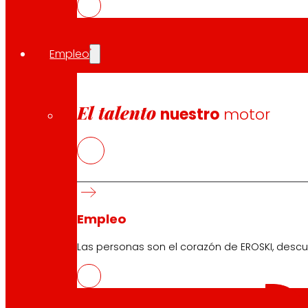
Descarga la APP del club
Empleo
Condiciones generales Club
El talento
nuestro
motor
Condiciones generales Tarjeta Oro
Términos y condiciones
Política de Cookies
Política de Protección de Datos
Empleo
Buscador
Las personas son el corazón de EROSKI, descu
Buscar