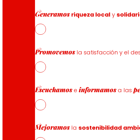
Formas de pago
Generamos
riqueza local
y
solidar
Seguridad y confianza
Promovemos
la satisfacción y el de
Premios y reconocimientos
Escuchamos
informamos
p
e
a las
Mejoramos
la
sostenibilidad ambi