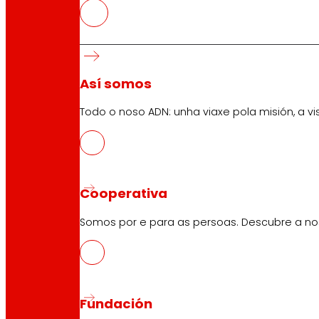
Atención ao cliente:
944 943 444
. De luns a sábado d
EROSKI Corporativo
Así somos
Quen somos
Compromisos
Todo o noso ADN: unha viaxe pola misión, a vis
Emprego
Investidores
Prensa
Innovación
Cooperativa
Somos por e para as persoas. Descubre a nos
Tendas EROSKI
Buscador de tendas
Apertura en festivos
Supermercado en liña
Fundación
Descanso