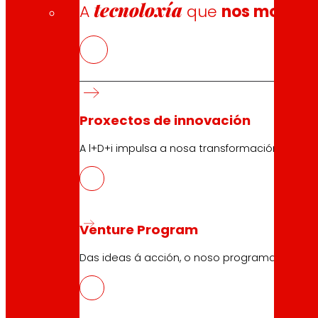
tecnoloxía
A
que
nos move
Proxectos de innovación
A l+D+i impulsa a nosa transformación, mell
Venture Program
Das ideas á acción, o noso programa para pr