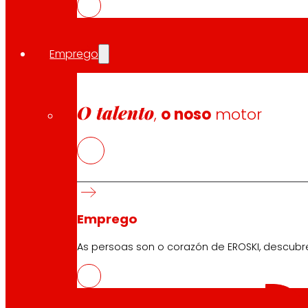
Descarga a APP do club
Emprego
Condicións xerais do Club
O talento
,
o noso
motor
Condicións xerais da Tarxeta Ouro
Termos e condicións
Política de cookies
Política de protección de datos
Emprego
Buscador
As persoas son o corazón de EROSKI, descubr
Search