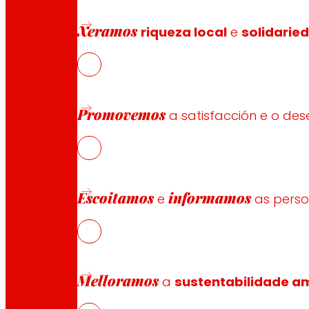
Formas de pagamento
Xeramos
riqueza local
e
solidarie
Seguridade e confianza
Promovemos
a satisfacción e o d
Premios e recoñecementos
Escoitamos
informamos
e
as pers
Melloramos
a
sustentabilidade am