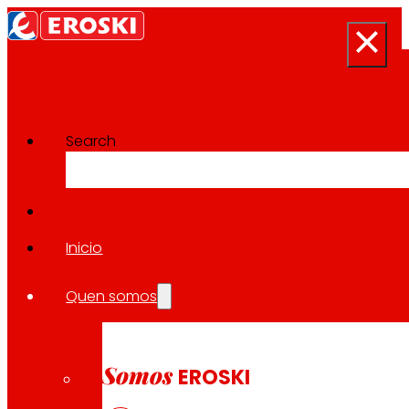
Search
Inicio
Síguenos
Quen somos
Somos
EROSKI