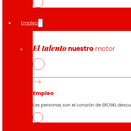
Empleo
El talento
nuestro
motor
Financiación y patrocinio
Empleo
© 2022 toNoWaste. Financiado por la Unión Europea
en virtud del contrato n.º 101059849. Las opiniones y
Las personas son el corazón de EROSKI, descu
puntos de vista expresados son únicamente los
del/de los autor(es) y no reflejan necesariamente
los de la Unión Europea ni de la Agencia Ejecutiva
Europea de Investigación (REA). Ni la Unión Europea