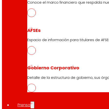
Conoce el marco financiero que respalda nues
EROSKI Corporativo
Quiénes somos
AFSEs
Compromisos
Empleo
Espacio de información para titulares de AFSE
Inversores
Prensa
Innovación
Gobierno Corporativo
Tiendas EROSKI
Detalle de la estructura de gobierno, sus órg
Buscador de tiendas
Apertura en festivos
Supermercado Online
Descanso
Prensa
Electrónica