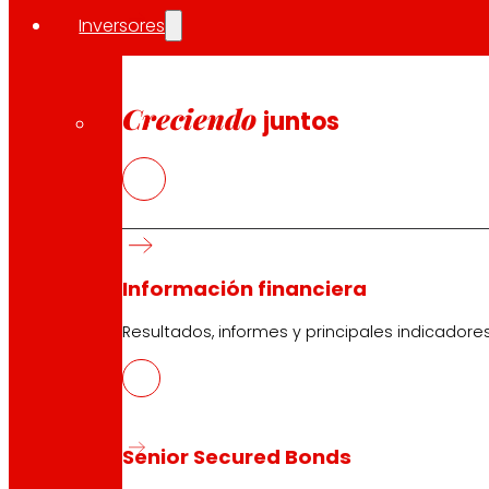
ni la REA pueden ser consideradas responsables de
Inversores
los mismos.
Creciendo
juntos
Información financiera
Síguenos
Resultados, informes y principales indicadore
Senior Secured Bonds
Atención al cliente:
944 943 444
. De lunes a sábado d