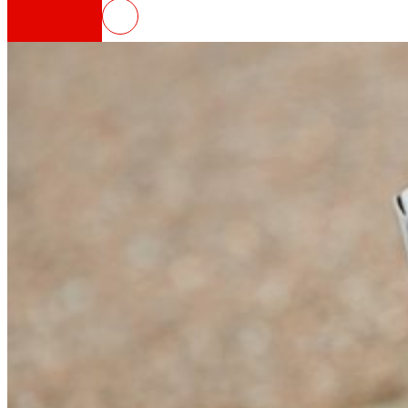
ToNoWaste, hacia una nueva men
Así somos
Todo nuestro ADN: un viaje por la misión, la vis
Cooperativa
Somos por y para las personas. Descubre nue
Fundación