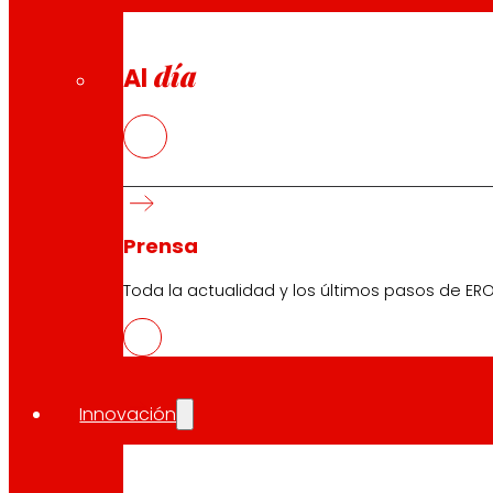
Electrodomésticos
Seguros
día
Al
Servicios
Financiación
Tarjeta EROSKI club Mastercard
Encargos
Prensa
Eventos
Toda la actualidad y los últimos pasos de ERO
Atención al Cliente
Formulario de contacto
Innovación
Tiendas online
Retiradas de producto