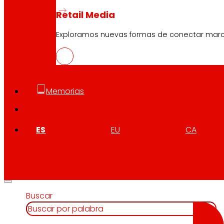
Retail Media
Descarga la APP del club
Exploramos nuevas formas de conectar marcas
Condiciones generales Club
Condiciones generales Tarjeta Oro
Memorias
Términos y condiciones
Política de Cookies
Política de Protección de Datos
ES
EU
CA
Buscador
Buscar