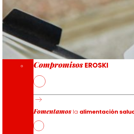
A través de nuestra Fundación impulsamos a
Compromisos
Compromisos
EROSKI
El desperdicio de alimentos es un problema grave: cada 
consumo, con unos costes asociados de 143.000 millones
emisiones antropogénicas totales de GEI y cuestan alreded
70% de todos los alimentos perdidos o desperdiciados p
Fomentamos
la
alimentación salu
este problema sigue sin resolverse, no sólo porque es
sistemas alimentarios reales, sino también porque afect
desperdicio de alimentos para poder actuar.