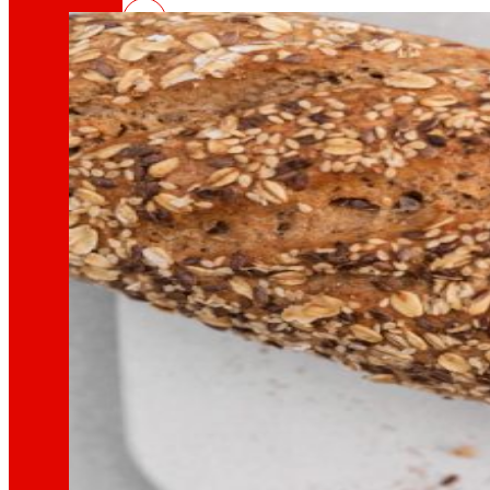
Así somos
Todo o noso ADN: unha viaxe pola misión, a vis
Cooperativa
Somos por e para as persoas. Descubre a nos
Fundación