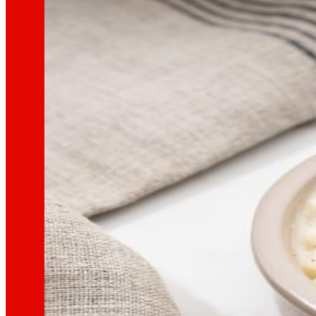
Xeramos
riqueza local
e
solidarie
Promovemos
a satisfacción e o d
Escoitamos
informamos
e
as pers
Melloramos
a
sustentabilidade am