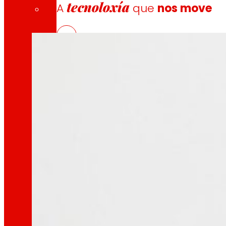
Eroski liderou o proxecto ENVIROSCORE que se d
tecnoloxía
A
que
nos move
Proxectos de innovación
A l+D+i impulsa a nosa transformación, mell
Venture Program
Das ideas á acción, o noso programa para pr