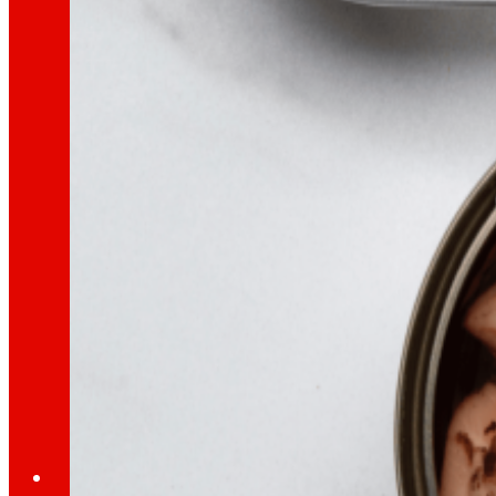
Coñece o marco financeiro que apoia as nosa
AFSEs
Espazo de información para titulares de AFSEs
Goberno Corporativo
Detalle da estrutura de goberno, os seus órg
Prensa