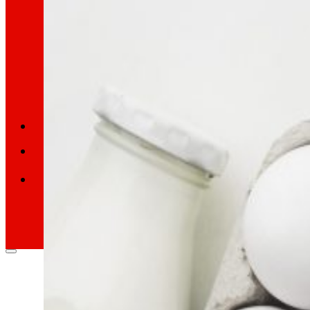
Retail Media
Exploramos novas formas de conectar marc
Memorias
ES
EU
CA