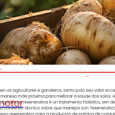
Xeramos
Promovem
riqueza local
e
olidariedade
na
satisfacció
ontorna.
desenvolv
persoas tr
ñen os agricultores e gandeiros, tanto polo seu valor ec
 manexo máis próxima para mellorar a saúde dos solos. A 
otor
 agricultura rexenerativa é un tratamento holístico, sen d
ra consenso técnico sobre que manejos son “rexenerativos
nexo rexenerativo para a produción de pataca de consum