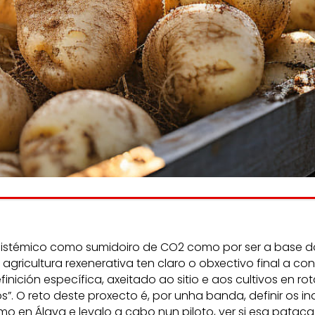
os
Escoitamos
inform
a
e
consumid
n e o
as persoas
emento das
aballadoras.
osistémico como sumidoiro de CO2 como por ser a base do
agricultura rexenerativa ten claro o obxectivo final a c
efinición específica, axeitado ao sitio e aos cultivos en 
”. O reto deste proxecto é, por unha banda, definir os i
o en Álava e levalo a cabo nun piloto, ver si esa pata