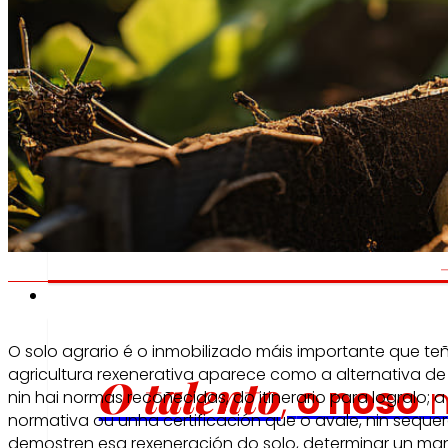
Fomentamos
a
alimentación saudable.
s
c
Emprego
O solo agrario é o inmobilizado máis importante que te
agricultura rexenerativa aparece como a alternativa de
O talento
,
o noso
m
nin hai normas recoñecidas, do itinerario para logralo; a
normativa ou unha certificación que o avale, nin seque
demostren esa rexeneración do solo, determinar un ma