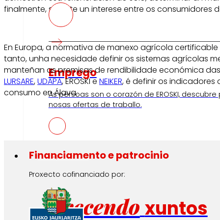
finalmente, si existe un interese entre os consumidores d
En Europa, a normativa de manexo agrícola certificable
tanto, unha necesidade definir os sistemas agrícolas
manteñan as premisas de rendibilidade económica das 
Emprego
LURSARE
,
UDAPA
, EROSKI e
NEIKER
, é definir os indicadore
consumo en Álava.
As persoas son o corazón de EROSKI, descubre
nosas ofertas de traballo.
Financiamento e patrocinio
Investidores
Proxecto cofinanciado por:
Crecendo
xuntos