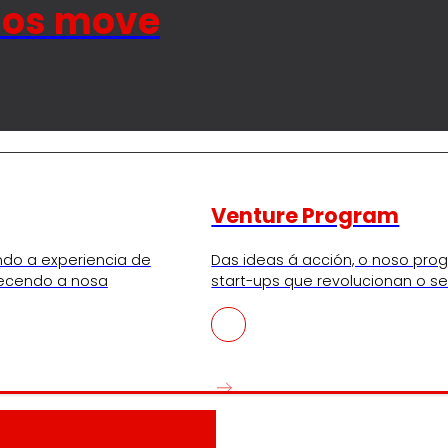
nos move
Venture Program
ndo a experiencia de
Das ideas á acción, o noso pr
lecendo a nosa
start-ups que revolucionan o se