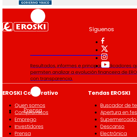
Síguenos
Información financeira
Resultados, informes e principais indicadores q
permiten analizar a evolución financeira de ERO
con transparencia.
EROSKI Corporativo
Tendas EROSKI
Quen somos
Buscador de t
Prensa
Compromisos
Apertura en fes
Emprego
Supermercado 
Investidores
Descanso
Prensa
Electrónica