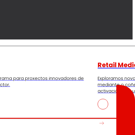
Retail Medi
ograma para proxectos innovadores de
Exploramos nov
ctor.
mediante o coñ
activación no p