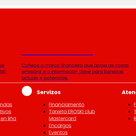
Senior Secured Bonds
ue
Coñece o marco financeiro que apoia as nosas
SKI
emisións e a información clave para bonistas
actuais e potenciais.
Servizos
Aten
endas
Financiamento
tivos
Tarxeta EROSKI club
en liña
Mastercard
Encargos
Eventos