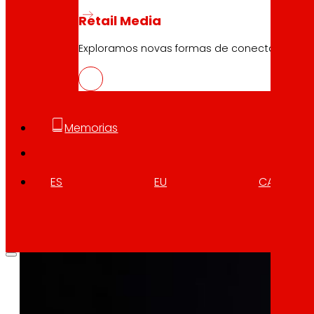
Retail Media
Exploramos novas formas de conectar marc
10.04.2026
PROTEFUNGI
Memorias
Descargar
ES
EU
CA