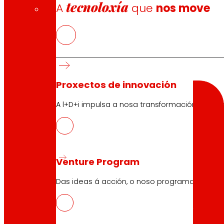
tecnoloxía
A
que
nos move
Buscador
Search
Proxectos de innovación
A l+D+i impulsa a nosa transformación, mell
10.04.2026
Venture Program
PROTEFUNGI
Das ideas á acción, o noso programa para pr
Descargar