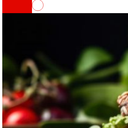
PROTEFUNGI
Así somos
Todo o noso ADN: unha viaxe pola misión, a vis
Cooperativa
Somos por e para as persoas. Descubre a nos
Fundación