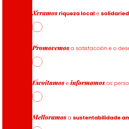
Por iso, PROTEFUNGI é considerado como un proxecto qu
Xeramos
riqueza local
e
solidarie
comercialización (EROSKI), pasando pola produción indus
(RVCTI).
Promovemos
a satisfacción e o d
Financiamento e patrocinio
Proxecto cofinanciado por:
Escoitamos
informamos
e
as pers
Melloramos
a
sustentabilidade am