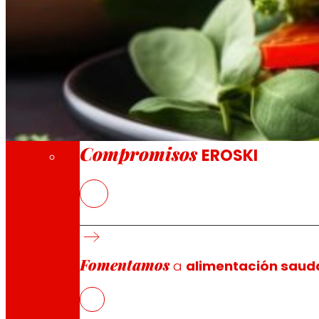
A través da nosa Fundación impulsamos acc
Compromisos
Compromisos
EROSKI
Desenvolvemento dunha gama de pratos preparados pro
Nos países desenvolvidos o consumo de proteína de orix
impacto medioambiental.
Fomentamos
a
alimentación saud
Faise necesario conseguir substituír a proteína animal 
O proxecto PROTEFUNGI ten como obxectivo investigar e 
novos produtos máis saudables e sostibles social e m