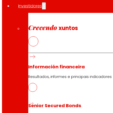
Investidores
Tendas EROSKI
Crecendo
xuntos
Buscador de tendas
Apertura en festivos
Supermercado en liña
Descanso
Electrónica
Electrodomésticos
Seguros
Información financeira
Resultados, informes e principais indicadores
Servizos
Financiamento
Tarxeta EROSKI club Mastercard
Encargos
Senior Secured Bonds
Eventos