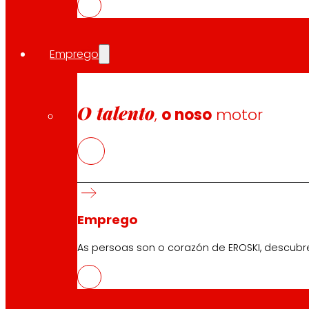
Síguenos
Emprego
O talento
,
o noso
motor
Atención ao cliente:
944 943 444
. De luns a sábado d
EROSKI Corporativo
Emprego
Quen somos
Compromisos
As persoas son o corazón de EROSKI, descubr
Emprego
Investidores
Prensa
Innovación