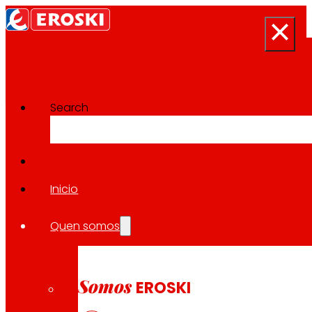
Search
Proxectos de Innovación
Volver a todos os proxectos
Inicio
Quen somos
2023
CONSUMO SAUDABLE / REXIONAL
Somos
EROSKI