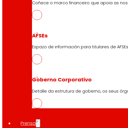
Coñece o marco financeiro que apoia as nosa
Atención ao Cliente
Formulario de contacto
AFSEs
Tendas en liña
Retiradas de produto
Espazo de información para titulares de AFSEs
Formas de pagamento
Goberno Corporativo
Seguridade e confianza
Detalle da estrutura de goberno, os seus órg
Premios e recoñecementos
Prensa