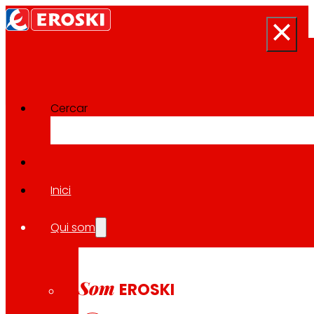
Cercar
Projectes d'Innovació
Tornar a tots els projectes
Inici
Qui som
2023
CONSUM SALUDABLE / REGIONAL
Som
EROSKI