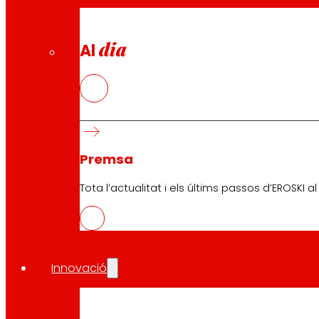
dia
Al
Premsa
Descarrega l'APP del club
Tota l’actualitat i els últims passos d’EROSKI a
Condicions generals del Club
Condicions generals de la Targeta Or
Termes i condicions
Innovació
Política de galetes
Política de protecció de dades