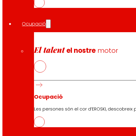
Segueix-nos
Ocupació
El talent
el nostre
motor
Atenció al client:
944 943 444
. De dilluns a dissabte d
EROSKI Corporatiu
Qui som
Ocupació
Compromisos
Ocupació
Les persones són el cor d’EROSKI, descobreix p
Inversors
Premsa
Innovació