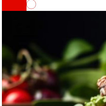
PROTEFUNGI
Així som
Tot el nostre ADN: un viatge per la missió, la vis
Cooperativa
Som per i per a les persones. Descobreix la no
Fundació