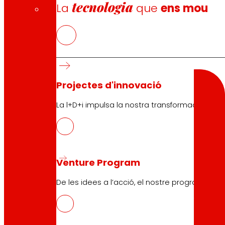
tecnologia
La
que
ens mou
Cercador
Cercar
Projectes d'innovació
La l+D+i impulsa la nostra transformació, millor
10.04.2026
Venture Program
PROTEFUNGI
De les idees a l’acció, el nostre programa pe
Descarregar