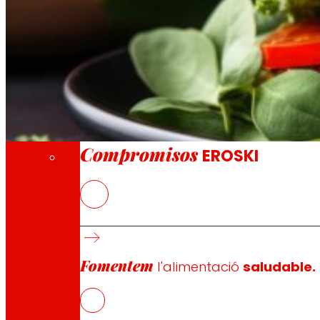
A través de la nostra Fundació impulsem acc
Compromisos
Compromisos
EROSKI
Desenvolupament d’una gamma de plats preparats prote
Als països desenvolupats el consum de proteïna d’origen
d’impacte mediambiental.
Fomentem
l'alimentació
saludable.
Es fa necessari aconseguir reemplaçar la proteïna animal
El projecte PROTEFUNGI té com a objectiu investigar i de
nous productes més saludables i sostenibles social i m