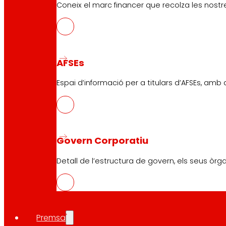
Coneix el marc financer que recolza les nostre
Atenció al Client
Formulari de contacte
Botigues en línia
AFSEs
Retirades de producte
Espai d’informació per a titulars d’AFSEs, amb
Formes de pagament
Seguretat i confiança
Govern Corporatiu
Detall de l’estructura de govern, els seus òrg
Premis i reconeixements
Premsa