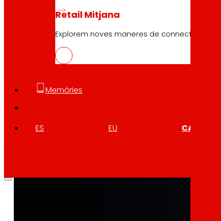
Retail Mitjana
Explorem noves maneres de connectar marques
10.04.2026
PROTEFUNGI
Descarregar
Memòries
ES
EU
CA