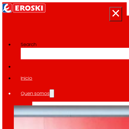
Search
Categoría:
Economía
Inicio
O grupo EROSKI pecha o primeiro tri
Quen somos
18 Xuño, 2026
Somos
EROSKI