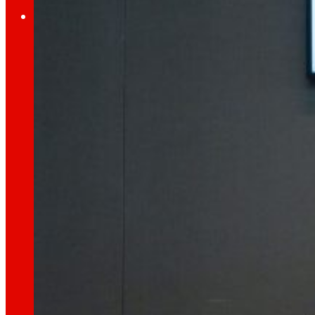
Investidores
Crecendo
xuntos
Información financeira
Resultados, informes e principais indicadores
Senior Secured Bonds