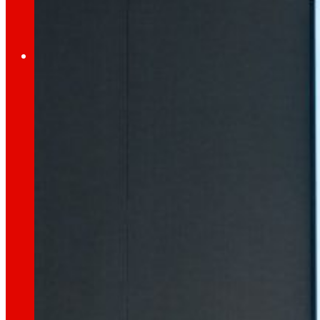
Emprego
O talento
,
o noso
motor
Emprego
As persoas son o corazón de EROSKI, descubr