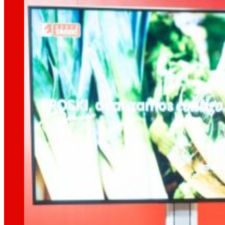
Así somos
Todo o noso ADN: unha viaxe pola misión, a vis
Cooperativa
Somos por e para as persoas. Descubre a nos
Fundación