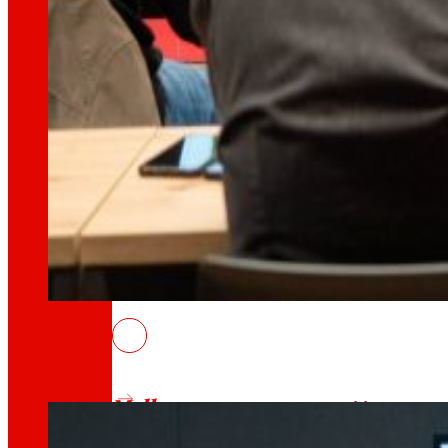
Xeramos
riqueza local
e
solidarie
Promovemos
a satisfacción e o d
Escoitamos
informamos
e
as pers
EROSKI obtén un beneficio de 47 mil
6 Maio, 2026
Melloramos
a
sustentabilidade am