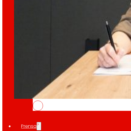
Coñece o marco financeiro que apoia as nosa
AFSEs
Espazo de información para titulares de AFSEs
Goberno Corporativo
Detalle da estrutura de goberno, os seus órg
O BEI e EROSKI asinan un préstamo d
establecementos
Prensa