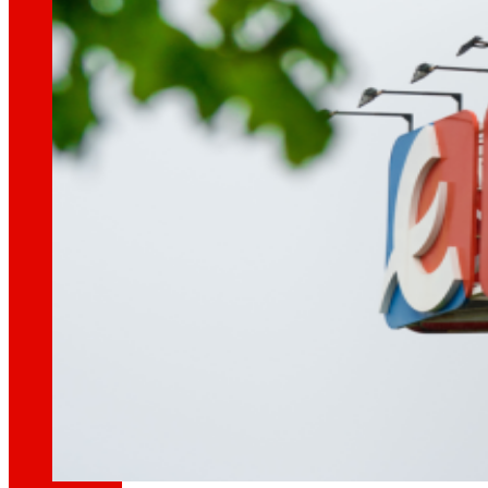
tecnoloxía
A
que
nos move
Proxectos de innovación
A l+D+i impulsa a nosa transformación, mell
Venture Program
Das ideas á acción, o noso programa para pr