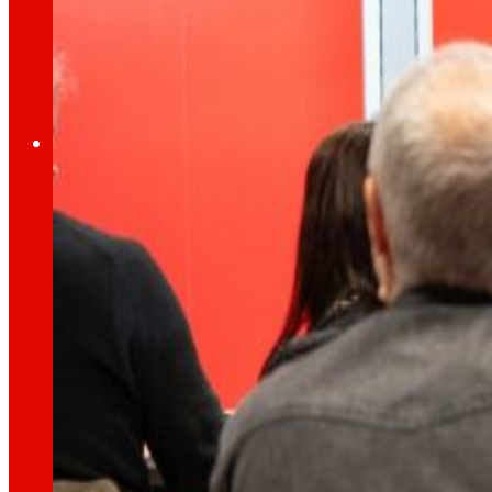
A través da nosa Fundación impulsamos acc
Compromisos
Compromisos
EROSKI
Fomentamos
a
alimentación saud