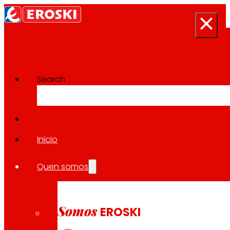
Search
Sala de prensa
Volver a todas as noticias
Inicio
Quen somos
12.12.2025
ECONOMÍA
Somos
EROSKI