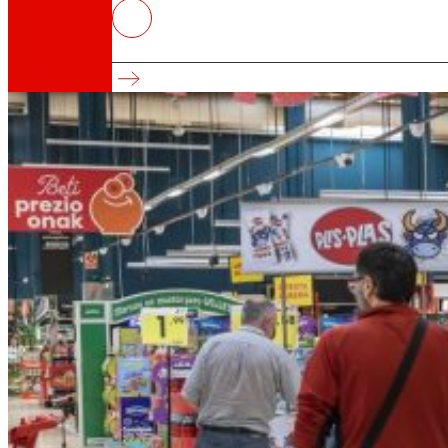
EROSKI pecha o terceiro trimestr
Mantén o impulso comercial e consolida o se
Así somos
Todo o noso ADN: unha viaxe pola misión, a vis
Cooperativa
Somos por e para as persoas. Descubre a nos
Fundación