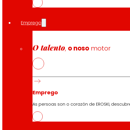
Todo iso, cun firme compromiso coa sustentabilidade.
Cunha estrutura financeira xa ordenada, o grupo avanza
territorios estratéxicos, en liña co obxectivo de ende
Emprego
Compartir en:
O talento
,
o noso
motor
Emprego
As persoas son o corazón de EROSKI, descubr