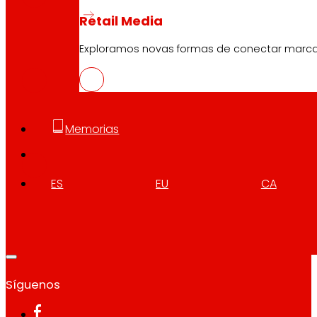
Retail Media
GAL
Exploramos novas formas de conectar marc
PDF
ENG
Memorias
PDF
ES
EU
CA
Síguenos