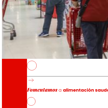
A través da nosa Fundación impulsamos acc
Compromisos
Compromisos
EROSKI
As vendas brutas alcanzan os 4.501 M€.
O seu EBITDA ascende a 251 M€, un 1,8% máis 
Fomentamos
a
alimentación saud