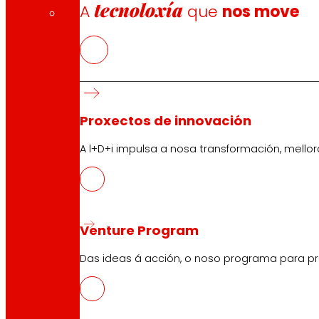
tecnoloxía
A
que
nos move
CAS
Proxectos de innovación
PDF
A l+D+i impulsa a nosa transformación, mell
EUS
PDF
Venture Program
Das ideas á acción, o noso programa para pr
CAT
PDF